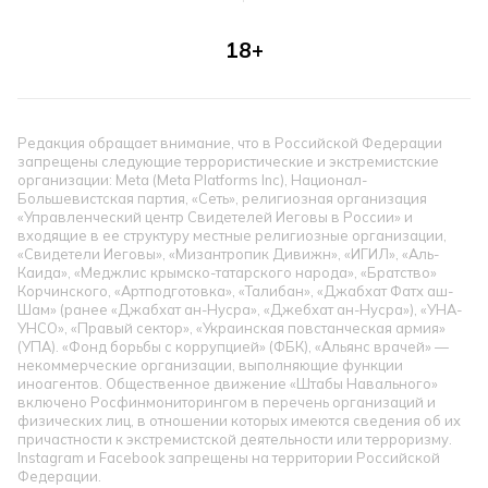
18+
Редакция обращает внимание, что в Российской Федерации
запрещены следующие террористические и экстремистские
организации: Meta (Meta Platforms Inc), Национал-
Большевистская партия, «Сеть», религиозная организация
«Управленческий центр Свидетелей Иеговы в России» и
входящие в ее структуру местные религиозные организации,
«Свидетели Иеговы», «Мизантропик Дивижн», «ИГИЛ», «Аль-
Каида», «Меджлис крымско-татарского народа», «Братство»
Корчинского, «Артподготовка», «Талибан», «Джабхат Фатх аш-
Шам» (ранее «Джабхат ан-Нусра», «Джебхат ан-Нусра»), «УНА-
УНСО», «Правый сектор», «Украинская повстанческая армия»
(УПА). «Фонд борьбы с коррупцией» (ФБК), «Альянс врачей» —
некоммерческие организации, выполняющие функции
иноагентов. Общественное движение «Штабы Навального»
включено Росфинмониторингом в перечень организаций и
физических лиц, в отношении которых имеются сведения об их
причастности к экстремистской деятельности или терроризму.
Instagram и Facebook запрещены на территории Российской
Федерации.