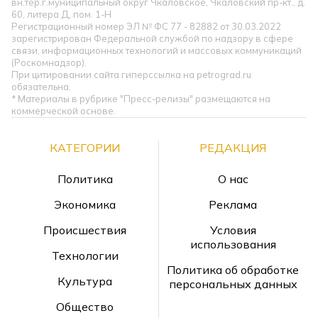
вн.тер.г.муниципальный округ Чкаловское, Чкаловский пр-кт., д.
60, литера Д, пом. 1-Н
Регистрационный номер ЭЛ № ФС 77 - 82882 от 30.03.2022
зарегистрирован Федеральной службой по надзору в сфере
связи, информационных технологий и массовых коммуникаций
(Роскомнадзор).
При цитировании сайта гиперссылка на petrograd.ru
обязательна.
* Материалы в рубрике "Пресс-релизы" размещаются на
коммерческой основе.
КАТЕГОРИИ
РЕДАКЦИЯ
Политика
О нас
Экономика
Реклама
Происшествия
Условия
использования
Технологии
Политика об обработке
Культура
персональных данных
Общество