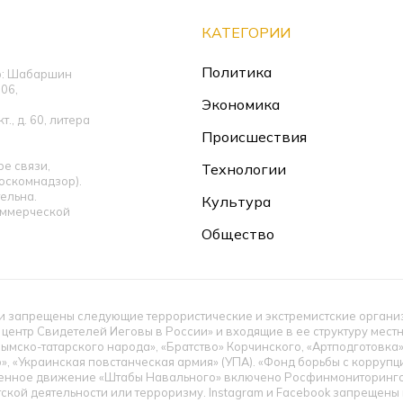
КАТЕГОРИИ
Политика
ор: Шабаршин
06,
Экономика
., д. 60, литера
Происшествия
е связи,
Технологии
оскомнадзор).
ельна.
Культура
оммерческой
Общество
 запрещены следующие террористические и экстремистские организац
 центр Свидетелей Иеговы в России» и входящие в ее структуру мес
ымско-татарского народа», «Братство» Корчинского, «Артподготовка
», «Украинская повстанческая армия» (УПА). «Фонд борьбы с корруп
енное движение «Штабы Навального» включено Росфинмониторингом
тской деятельности или терроризму. Instagram и Facebook запрещен