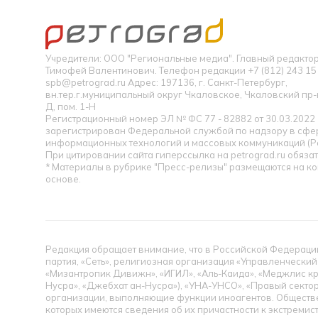
Учредители: ООО "Региональные медиа". Главный редакт
Тимофей Валентинович. Телефон редакции +7 (812) 243 15 
spb@petrograd.ru Адрес: 197136, г. Санкт-Петербург,
вн.тер.г.муниципальный округ Чкаловское, Чкаловский пр-кт
Д, пом. 1-Н
Регистрационный номер ЭЛ № ФС 77 - 82882 от 30.03.2022
зарегистрирован Федеральной службой по надзору в сфер
информационных технологий и массовых коммуникаций (Р
При цитировании сайта гиперссылка на petrograd.ru обязат
* Материалы в рубрике "Пресс-релизы" размещаются на к
основе.
Редакция обращает внимание, что в Российской Федерации
партия, «Сеть», религиозная организация «Управленческий
«Мизантропик Дивижн», «ИГИЛ», «Аль-Каида», «Меджлис кр
Нусра», «Джебхат ан-Нусра»), «УНА-УНСО», «Правый сектор
организации, выполняющие функции иноагентов. Обществ
которых имеются сведения об их причастности к экстремис