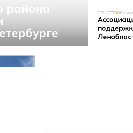
о района
ОБЩЕСТВО
6 авгу
и
Ассоциаци
поддержк
етербурге
Леноблас