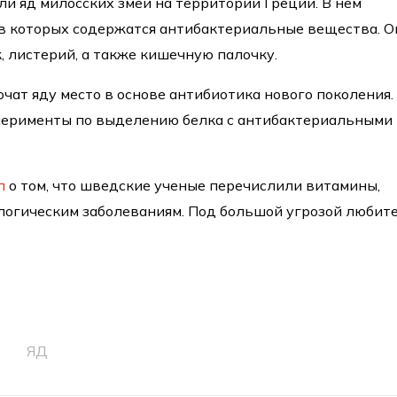
ли яд милосских змей на территории Греции. В нем
 в которых содержатся антибактериальные вещества. О
 листерий, а также кишечную палочку.
чат яду место в основе антибиотика нового поколения.
перименты по выделению белка с антибактериальными
л
о том, что шведские ученые перечислили витамины,
логическим заболеваниям. Под большой угрозой любит
ЯД