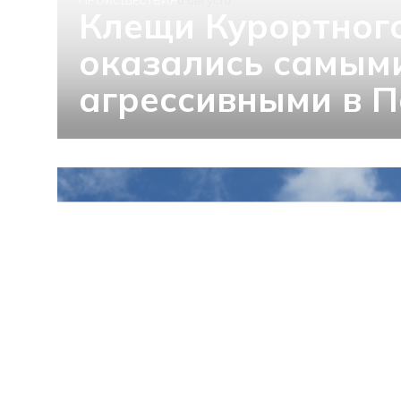
Клещи Курортног
оказались самым
агрессивными в П