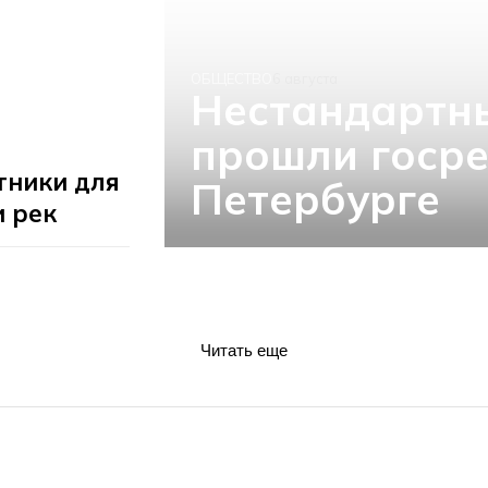
ОБЩЕСТВО
6 августа
Нестандартн
прошли госре
тники для
Петербурге
и рек
Читать еще