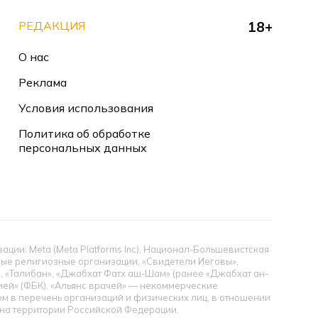
РЕДАКЦИЯ
18+
О нас
Реклама
Условия использования
Политика об обработке
персональных данных
ии: Meta (Meta Platforms Inc), Национал-Большевистская
тные религиозные организации, «Свидетели Иеговы»,
», «Талибан», «Джабхат Фатх аш-Шам» (ранее «Джабхат ан-
цией» (ФБК), «Альянс врачей» — некоммерческие
 в перечень организаций и физических лиц, в отношении
ы на территории Российской Федерации.