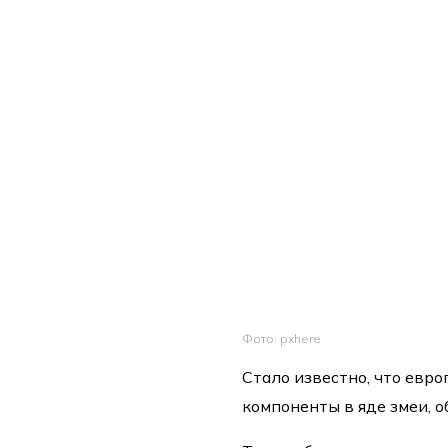
Фото: pxhere
Стало известно, что евр
компоненты в яде змеи, о