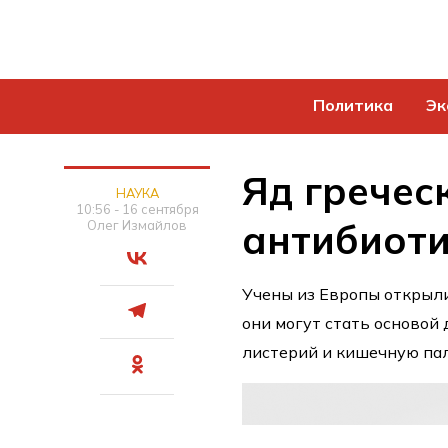
Политика
Эк
Яд гречес
НАУКА
10:56 - 16 сентября
антибиот
Олег Измайлов
Учены из Европы открыли
они могут стать основой
листерий и кишечную пал