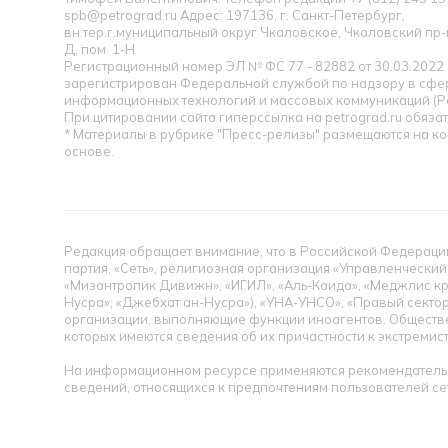
spb@petrograd.ru Адрес: 197136, г. Санкт-Петербург,
вн.тер.г.муниципальный округ Чкаловское, Чкаловский пр-кт
Д, пом. 1-Н
Регистрационный номер ЭЛ № ФС 77 - 82882 от 30.03.2022
зарегистрирован Федеральной службой по надзору в сфер
информационных технологий и массовых коммуникаций (Р
При цитировании сайта гиперссылка на petrograd.ru обязат
* Материалы в рубрике "Пресс-релизы" размещаются на к
основе.
Редакция обращает внимание, что в Российской Федерации
партия, «Сеть», религиозная организация «Управленческий
«Мизантропик Дивижн», «ИГИЛ», «Аль-Каида», «Меджлис кр
Нусра», «Джебхат ан-Нусра»), «УНА-УНСО», «Правый сектор
организации, выполняющие функции иноагентов. Обществ
которых имеются сведения об их причастности к экстремис
На информационном ресурсе применяются рекомендательн
сведений, относящихся к предпочтениям пользователей се