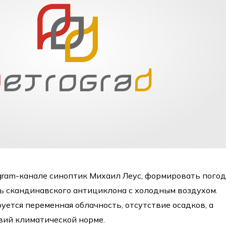
egram-канале синоптик Михаил Леус, формировать погод
ь скандинавского антициклона с холодным воздухом.
уется переменная облачность, отсутствие осадков, а
вий климатической норме.