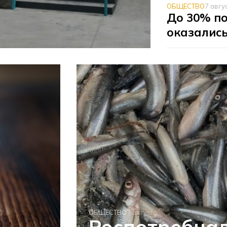
ОБЩЕСТВО
7 авгу
До 30% по
оказалис
ОБЩЕСТВО
7 августа
Роспотребна