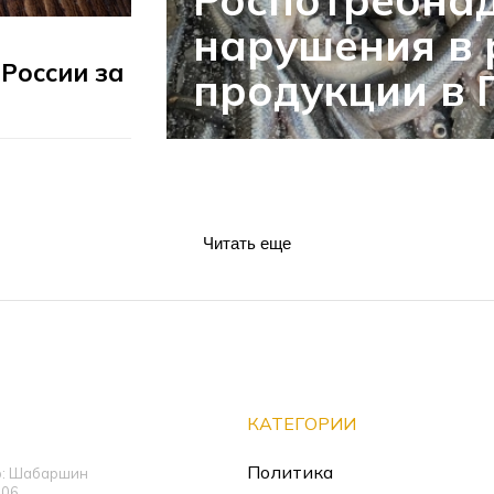
нарушения в
 России за
продукции в 
Читать еще
КАТЕГОРИИ
Политика
ор: Шабаршин
06,