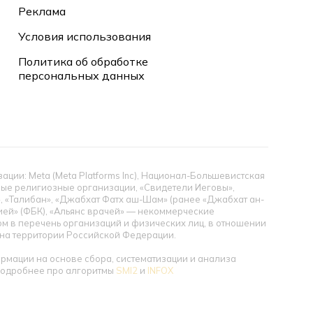
Реклама
Условия использования
Политика об обработке
персональных данных
ии: Meta (Meta Platforms Inc), Национал-Большевистская
тные религиозные организации, «Свидетели Иеговы»,
», «Талибан», «Джабхат Фатх аш-Шам» (ранее «Джабхат ан-
цией» (ФБК), «Альянс врачей» — некоммерческие
 в перечень организаций и физических лиц, в отношении
ы на территории Российской Федерации.
мации на основе сбора, систематизации и анализа
 Подробнее про алгоритмы
SMI2
и
INFOX