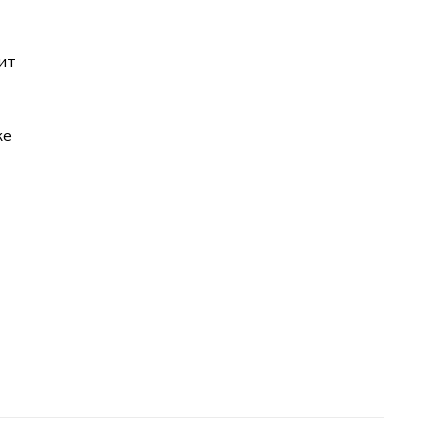
ит
же