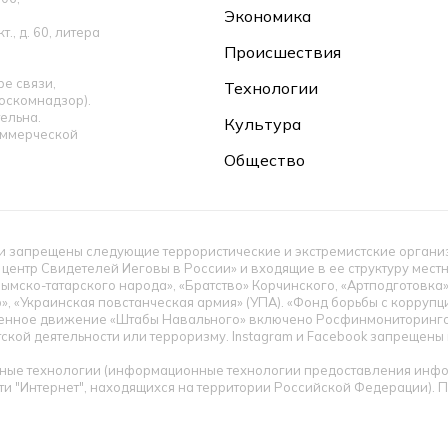
Экономика
., д. 60, литера
Происшествия
е связи,
Технологии
оскомнадзор).
ельна.
Культура
оммерческой
Общество
 запрещены следующие террористические и экстремистские организац
 центр Свидетелей Иеговы в России» и входящие в ее структуру мес
ымско-татарского народа», «Братство» Корчинского, «Артподготовка
», «Украинская повстанческая армия» (УПА). «Фонд борьбы с корруп
енное движение «Штабы Навального» включено Росфинмониторингом
тской деятельности или терроризму. Instagram и Facebook запрещен
ые технологии (информационные технологии предоставления инфор
ти "Интернет", находящихся на территории Российской Федерации).