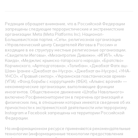
Редакция обращает внимание, что в Российской Федерации
запрещены следующие террористические и экстремистские
организации: Meta (Meta Platforms Inc), Национал-
Большевистская партия, «Сеть», религиозная организация
«Управленческий центр Свидетелей Иеговы в России» и
входящие в ее структуру местные религиозные организации,
«Свидетели Иеговы», «Мизантропик Дивижн», «ИГИЛ», «Аль-
Каида», «Меджлис крымско-татарского народа», «Братство»
Корчинского, «Артподготовка», «Талибан», «Джабхат Фатх аш-
Шам» (ранее «Джабхат ан-Нусра», «Джебхат ан-Нусра»), «УНА-
УНСО», «Правый сектор», «Украинская повстанческая армия»
(УПА). «Фонд борьбы с коррупцией» (ФБК), «Альянс врачей» —
некоммерческие организации, выполняющие функции
иноагентов. Общественное движение «Штабы Навального»
включено Росфинмониторингом в перечень организаций и
физических лиц, в отношении которых имеются сведения об их
причастности к экстремистской деятельности или терроризму.
Instagram и Facebook запрещены на территории Российской
Федерации.
На информационном ресурсе применяются рекомендательные
технологии (информационные технологии предоставления