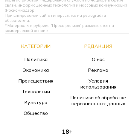
связи, информационных технологий и массовых коммуникаций
(Роскомнадзор).
При цитировании сайта гиперссылка на petrograd.ru
обязательна.
* Материалы в рубрике "Пресс-релизы" размещаются на
коммерческой основе.
КАТЕГОРИИ
РЕДАКЦИЯ
Политика
О нас
Экономика
Реклама
Происшествия
Условия
использования
Технологии
Политика об обработке
Культура
персональных данных
Общество
18+