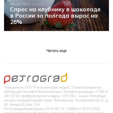
ОБЩЕСТВО
7 августа
Спрос на клубнику в шоколаде
в России за полгода вырос на
26%
Читать еще
Учредители: ООО "Региональные медиа". Главный редактор:
Шабаршин Тимофей Валентинович. Телефон редакции +7 (812)
243 15 06, spb@petrograd.ru Адрес: 197136, г. Санкт-Петербург,
вн.тер.г.муниципальный округ Чкаловское, Чкаловский пр-кт., д.
60, литера Д, пом. 1-Н
Регистрационный номер ЭЛ № ФС 77 - 82882 от 30.03.2022
зарегистрирован Федеральной службой по надзору в сфере