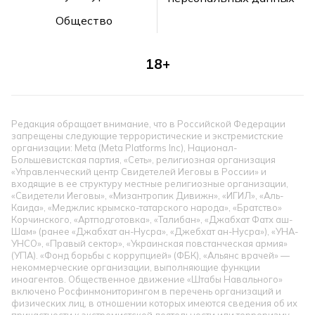
Общество
18+
Редакция обращает внимание, что в Российской Федерации
запрещены следующие террористические и экстремистские
организации: Meta (Meta Platforms Inc), Национал-
Большевистская партия, «Сеть», религиозная организация
«Управленческий центр Свидетелей Иеговы в России» и
входящие в ее структуру местные религиозные организации,
«Свидетели Иеговы», «Мизантропик Дивижн», «ИГИЛ», «Аль-
Каида», «Меджлис крымско-татарского народа», «Братство»
Корчинского, «Артподготовка», «Талибан», «Джабхат Фатх аш-
Шам» (ранее «Джабхат ан-Нусра», «Джебхат ан-Нусра»), «УНА-
УНСО», «Правый сектор», «Украинская повстанческая армия»
(УПА). «Фонд борьбы с коррупцией» (ФБК), «Альянс врачей» —
некоммерческие организации, выполняющие функции
иноагентов. Общественное движение «Штабы Навального»
включено Росфинмониторингом в перечень организаций и
физических лиц, в отношении которых имеются сведения об их
причастности к экстремистской деятельности или терроризму.