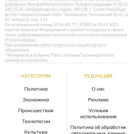
Шабаршин Тимофей Валентинович. Телефон редакции +7 (812)
243 15 06, spb@petrograd.ru Адрес: 197136, г. Санкт-Петербург,
вн.тер.г.муниципальный округ Чкаловское, Чкаловский пр-кт., д.
60, литера Д, пом. 1-Н
Регистрационный номер ЭЛ № ФС 77 - 82882 от 30.03.2022
зарегистрирован Федеральной службой по надзору в сфере
связи, информационных технологий и массовых коммуникаций
(Роскомнадзор).
При цитировании сайта гиперссылка на petrograd.ru
обязательна.
* Материалы в рубрике "Пресс-релизы" размещаются на
коммерческой основе.
КАТЕГОРИИ
РЕДАКЦИЯ
Политика
О нас
Экономика
Реклама
Происшествия
Условия
использования
Технологии
Политика об обработке
Культура
персональных данных