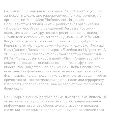
Редакция обращает внимание, что в Российской Федерации
запрещены следующие террористические и экстремистские
организации: Meta (Meta Platforms Inc), Национал-
Большевистская партия, «Сеть», религиозная организация
«Управленческий центр Свидетелей Иеговы в России» и
входящие в ее структуру местные религиозные организации,
«Свидетели Иеговы», «Мизантропик Дивижн», «ИГИЛ», «Аль-
Каида», «Меджлис крымско-татарского народа», «Братство»
Корчинского, «Артподготовка», «Талибан», «Джабхат Фатх аш-
Шам» (ранее «Джабхат ан-Нусра», «Джебхат ан-Нусра»), «УНА-
УНСО», «Правый сектор», «Украинская повстанческая армия»
(УПА). «Фонд борьбы с коррупцией» (ФБК), «Альянс врачей» —
некоммерческие организации, выполняющие функции
иноагентов. Общественное движение «Штабы Навального»
включено Росфинмониторингом в перечень организаций и
физических лиц, в отношении которых имеются сведения об их
причастности к экстремистской деятельности или терроризму.
Instagram и Facebook запрещены на территории Российской
Федерации.
На информационном ресурсе применяются рекомендательные
технологии (информационные технологии предоставления
информации на основе сбора, систематизации и анализа
сведений, относящихся к предпочтениям пользователей сети