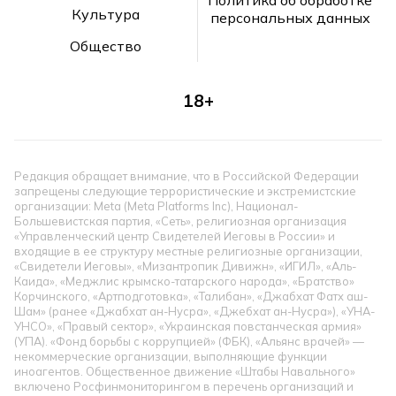
Культура
персональных данных
Общество
18+
Редакция обращает внимание, что в Российской Федерации
запрещены следующие террористические и экстремистские
организации: Meta (Meta Platforms Inc), Национал-
Большевистская партия, «Сеть», религиозная организация
«Управленческий центр Свидетелей Иеговы в России» и
входящие в ее структуру местные религиозные организации,
«Свидетели Иеговы», «Мизантропик Дивижн», «ИГИЛ», «Аль-
Каида», «Меджлис крымско-татарского народа», «Братство»
Корчинского, «Артподготовка», «Талибан», «Джабхат Фатх аш-
Шам» (ранее «Джабхат ан-Нусра», «Джебхат ан-Нусра»), «УНА-
УНСО», «Правый сектор», «Украинская повстанческая армия»
(УПА). «Фонд борьбы с коррупцией» (ФБК), «Альянс врачей» —
некоммерческие организации, выполняющие функции
иноагентов. Общественное движение «Штабы Навального»
включено Росфинмониторингом в перечень организаций и