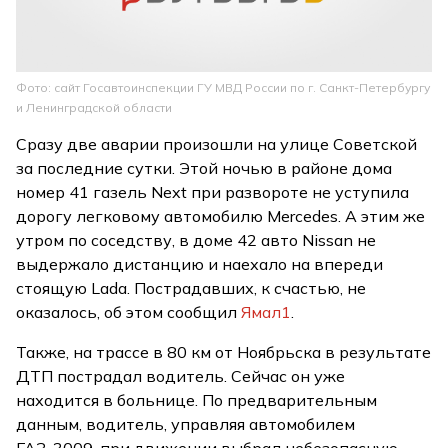
Фото: сайт Госавтоинспекции ГУ МВД России по г. Санкт-Петербургу
и Ленинградской области
Сразу две аварии произошли на улице Советской
за последние сутки. Этой ночью в районе дома
номер 41 газель Next при развороте не уступила
дорогу легковому автомобилю Mercedes. А этим же
утром по соседству, в доме 42 авто Nissan не
выдержало дистанцию и наехало на впереди
стоящую Lada. Пострадавших, к счастью, не
оказалось, об этом сообщил
Ямал1
.
Также, на трассе в 80 км от Ноябрьска в результате
ДТП пострадал водитель. Сейчас он уже
находится в больнице. По предварительным
данным, водитель, управляя автомобилем
ГАЗ-3009, при движении выбрал небезопасную