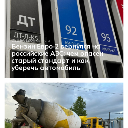
ОБЩЕСТВО
6 августа
Бензин Евро‑2 вернулся на
российские АЗС: чем опасен
старый стандарт и как
уберечь автомобиль