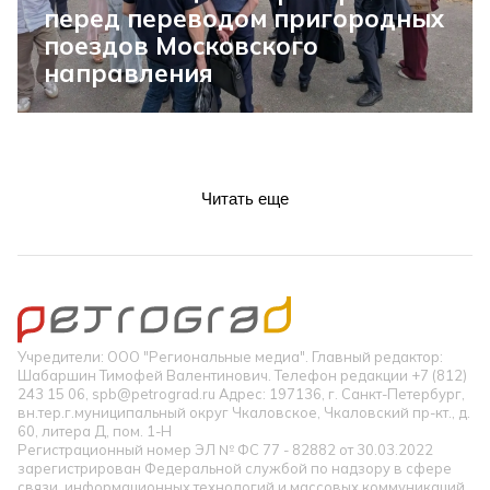
перед переводом пригородных
поездов Московского
направления
Читать еще
Учредители: ООО "Региональные медиа". Главный редактор:
Шабаршин Тимофей Валентинович. Телефон редакции +7 (812)
243 15 06, spb@petrograd.ru Адрес: 197136, г. Санкт-Петербург,
вн.тер.г.муниципальный округ Чкаловское, Чкаловский пр-кт., д.
60, литера Д, пом. 1-Н
Регистрационный номер ЭЛ № ФС 77 - 82882 от 30.03.2022
зарегистрирован Федеральной службой по надзору в сфере
связи, информационных технологий и массовых коммуникаций