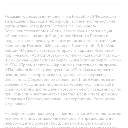
Редакция обращает внимание, что в Российской Федерации
запрещены следующие террористические и экстремистские
организации: Meta (Meta Platforms Inc), Национал-
Большевистская партия, «Сеть», религиозная организация
«Управленческий центр Свидетелей Иеговы в России» и
входящие в ее структуру местные религиозные организации,
«Свидетели Иеговы», «Мизантропик Дивижн», «ИГИЛ», «Аль-
Каида», «Меджлис крымско-татарского народа», «Братство»
Корчинского, «Артподготовка», «Талибан», «Джабхат Фатх аш-
Шам» (ранее «Джабхат ан-Нусра», «Джебхат ан-Нусра»), «УНА-
УНСО», «Правый сектор», «Украинская повстанческая армия»
(УПА). «Фонд борьбы с коррупцией» (ФБК), «Альянс врачей» —
некоммерческие организации, выполняющие функции
иноагентов. Общественное движение «Штабы Навального»
включено Росфинмониторингом в перечень организаций и
физических лиц, в отношении которых имеются сведения об их
причастности к экстремистской деятельности или терроризму.
Instagram и Facebook запрещены на территории Российской
Федерации.
На информационном ресурсе применяются рекомендательные
технологии (информационные технологии предоставления
информации на основе сбора, систематизации и анализа