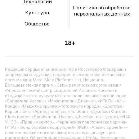
Технологии
Политика об обработке
Культура
персональных данных
Общество
18+
Редакция обращает внимание, что в Российской Федерации
запрещены следующие террористические и экстремистские
организации: Meta (Meta Platforms Inc), Национал-
Большевистская партия, «Сеть», религиозная организация
«Управленческий центр Свидетелей Иеговы в России» и
входящие в ее структуру местные религиозные организации,
«Свидетели Иеговы», «Мизантропик Дивижн», «ИГИЛ», «Аль-
Каида», «Меджлис крымско-татарского народа», «Братство»
Корчинского, «Артподготовка», «Талибан», «Джабхат Фатх аш-
Шам» (ранее «Джабхат ан-Нусра», «Джебхат ан-Нусра»), «УНА-
УНСО», «Правый сектор», «Украинская повстанческая армия»
(УПА). «Фонд борьбы с коррупцией» (ФБК), «Альянс врачей» —
некоммерческие организации, выполняющие функции
иноагентов. Общественное движение «Штабы Навального»