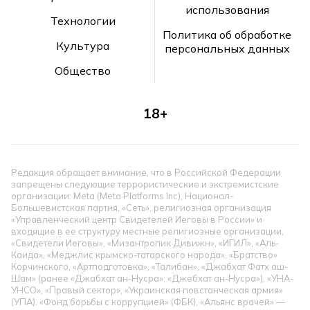
использования
Технологии
Политика об обработке
Культура
персональных данных
Общество
18+
Редакция обращает внимание, что в Российской Федерации
запрещены следующие террористические и экстремистские
организации: Meta (Meta Platforms Inc), Национал-
Большевистская партия, «Сеть», религиозная организация
«Управленческий центр Свидетелей Иеговы в России» и
входящие в ее структуру местные религиозные организации,
«Свидетели Иеговы», «Мизантропик Дивижн», «ИГИЛ», «Аль-
Каида», «Меджлис крымско-татарского народа», «Братство»
Корчинского, «Артподготовка», «Талибан», «Джабхат Фатх аш-
Шам» (ранее «Джабхат ан-Нусра», «Джебхат ан-Нусра»), «УНА-
УНСО», «Правый сектор», «Украинская повстанческая армия»
(УПА). «Фонд борьбы с коррупцией» (ФБК), «Альянс врачей» —