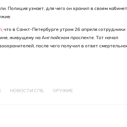
и. Полиция узнает, для чего он хранил в своем кабине
ужие.
л
, что в Санкт-Петербурге утром 26 апреля сотрудники
не, живущему на Английском проспекте. Тот начал
авоохранителей, после чего получил в ответ смертельно
Ж
НОВОСТИ СПБ
ОРУЖИЕ