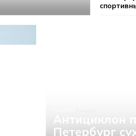
спортивн
ОБЩЕСТВО
8 августа
Антициклон п
Петербург су