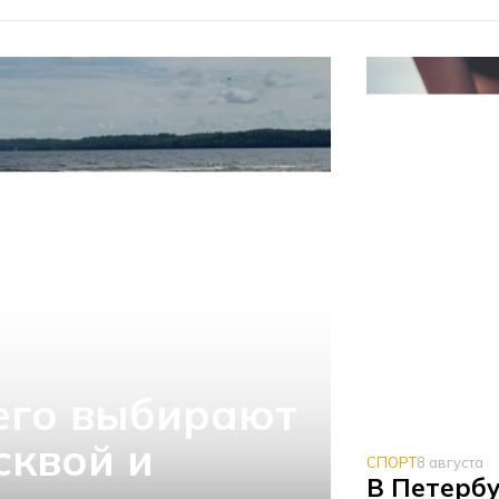
его выбирают
сквой и
СПОРТ
8 августа
В Петербу