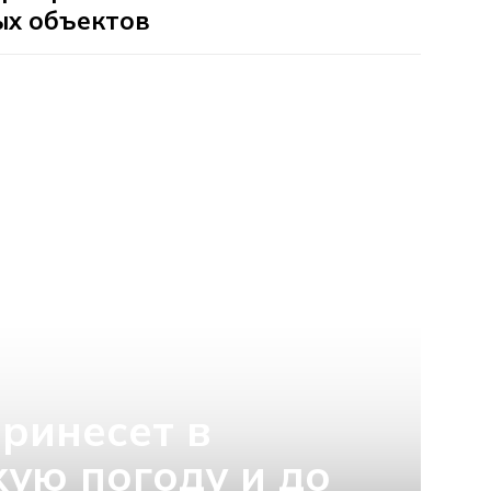
ых объектов
ринесет в
хую погоду и до