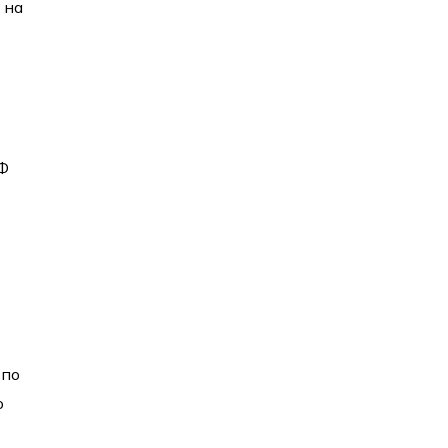
 на
РФ
 по
о