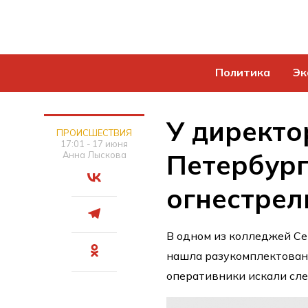
Политика
Эк
У директо
ПРОИСШЕСТВИЯ
17:01 - 17 июня
Петербург
Анна Лыскова
огнестрел
В одном из колледжей С
нашла разукомплектован
оперативники искали сл