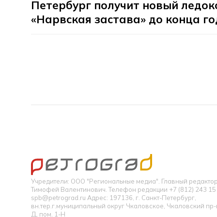
Петербург получит новый ледок
«Нарвская застава» до конца г
Учредители: ООО "Региональные медиа". Главный редакт
Тимофей Валентинович. Телефон редакции +7 (812) 243 15 
spb@petrograd.ru Адрес: 197136, г. Санкт-Петербург,
вн.тер.г.муниципальный округ Чкаловское, Чкаловский пр-кт
Д, пом. 1-Н