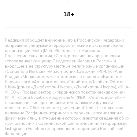
18+
Редакция обращает внимание, что в Российской Федерации
запрещены следующие террористические и экстремистские
организации: Meta (Meta Platforms Inc), Национал-
Большевистская партия, «Сеть», религиозная организация
«Управленческий центр Свидетелей Иеговы в России» и
входящие в ее структуру местные религиозные организации,
«Свидетели Иеговы», «Мизантропик Дивижн», «ИГИЛ», «Аль-
Каида», «Меджлис крымско-татарского народа», «Братство»
Корчинского, «Артподготовка», «Талибан», «Джабхат Фатх аш-
Шам» (ранее «Джабхат ан-Нусра», «Джебхат ан-Нусра»), «УНА-
УНСО», «Правый сектор», «Украинская повстанческая армия»
(УПА). «Фонд борьбы с коррупцией» (ФБК), «Альянс врачей» —
некоммерческие организации, выполняющие функции
иноагентов. Общественное движение «Штабы Навального»
включено Росфинмониторингом в перечень организаций и
физических лиц, в отношении которых имеются сведения об их
причастности к экстремистской деятельности или терроризму.
Instagram и Facebook запрещены на территории Российской
Федерации.