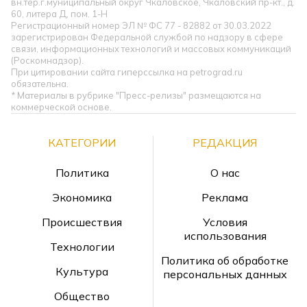
вн.тер.г.муниципальный округ Чкаловское, Чкаловский пр-кт., д.
60, литера Д, пом. 1-Н
Регистрационный номер ЭЛ № ФС 77 - 82882 от 30.03.2022
зарегистрирован Федеральной службой по надзору в сфере
связи, информационных технологий и массовых коммуникаций
(Роскомнадзор).
При цитировании сайта гиперссылка на petrograd.ru
обязательна.
* Материалы в рубрике "Пресс-релизы" размещаются на
коммерческой основе.
КАТЕГОРИИ
РЕДАКЦИЯ
Политика
О нас
Экономика
Реклама
Происшествия
Условия
использования
Технологии
Политика об обработке
Культура
персональных данных
Общество