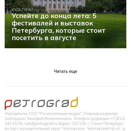
КУЛЬТУРА
7 августа
Успейте до конца лета: 5
фестивалей и выставок
Петербурга, которые стоит
посетить в августе
Читать еще
Учредители: ООО "Региональные медиа". Главный редактор:
Шабаршин Тимофей Валентинович. Телефон редакции +7 (812)
243 15 06, spb@petrograd.ru Адрес: 197136, г. Санкт-Петербург,
вн.тер.г.муниципальный округ Чкаловское, Чкаловский пр-кт., д.