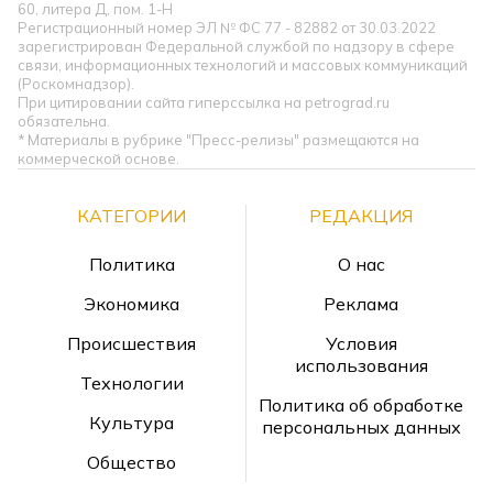
60, литера Д, пом. 1-Н
Регистрационный номер ЭЛ № ФС 77 - 82882 от 30.03.2022
зарегистрирован Федеральной службой по надзору в сфере
связи, информационных технологий и массовых коммуникаций
(Роскомнадзор).
При цитировании сайта гиперссылка на petrograd.ru
обязательна.
* Материалы в рубрике "Пресс-релизы" размещаются на
коммерческой основе.
КАТЕГОРИИ
РЕДАКЦИЯ
Политика
О нас
Экономика
Реклама
Происшествия
Условия
использования
Технологии
Политика об обработке
Культура
персональных данных
Общество