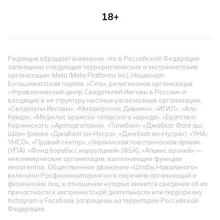
18+
Редакция обращает внимание, что в Российской Федерации
запрещены следующие террористические и экстремистские
организации: Meta (Meta Platforms Inc), Национал-
Большевистская партия, «Сеть», религиозная организация
«Управленческий центр Свидетелей Иеговы в России» и
входящие в ее структуру местные религиозные организации,
«Свидетели Иеговы», «Мизантропик Дивижн», «ИГИЛ», «Аль-
Каида», «Меджлис крымско-татарского народа», «Братство»
Корчинского, «Артподготовка», «Талибан», «Джабхат Фатх аш-
Шам» (ранее «Джабхат ан-Нусра», «Джебхат ан-Нусра»), «УНА-
УНСО», «Правый сектор», «Украинская повстанческая армия»
(УПА). «Фонд борьбы с коррупцией» (ФБК), «Альянс врачей» —
некоммерческие организации, выполняющие функции
иноагентов. Общественное движение «Штабы Навального»
включено Росфинмониторингом в перечень организаций и
физических лиц, в отношении которых имеются сведения об их
причастности к экстремистской деятельности или терроризму.
Instagram и Facebook запрещены на территории Российской
Федерации.