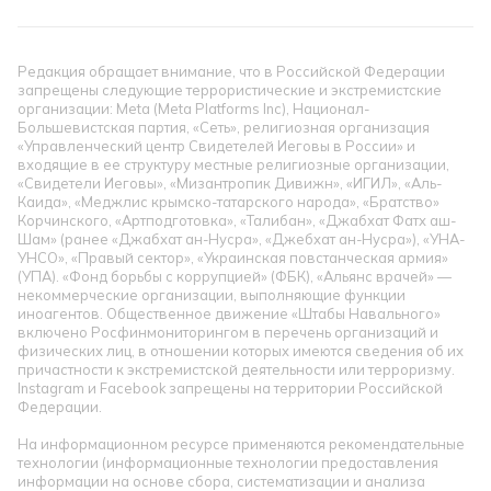
Редакция обращает внимание, что в Российской Федерации
запрещены следующие террористические и экстремистские
организации: Meta (Meta Platforms Inc), Национал-
Большевистская партия, «Сеть», религиозная организация
«Управленческий центр Свидетелей Иеговы в России» и
входящие в ее структуру местные религиозные организации,
«Свидетели Иеговы», «Мизантропик Дивижн», «ИГИЛ», «Аль-
Каида», «Меджлис крымско-татарского народа», «Братство»
Корчинского, «Артподготовка», «Талибан», «Джабхат Фатх аш-
Шам» (ранее «Джабхат ан-Нусра», «Джебхат ан-Нусра»), «УНА-
УНСО», «Правый сектор», «Украинская повстанческая армия»
(УПА). «Фонд борьбы с коррупцией» (ФБК), «Альянс врачей» —
некоммерческие организации, выполняющие функции
иноагентов. Общественное движение «Штабы Навального»
включено Росфинмониторингом в перечень организаций и
физических лиц, в отношении которых имеются сведения об их
причастности к экстремистской деятельности или терроризму.
Instagram и Facebook запрещены на территории Российской
Федерации.
На информационном ресурсе применяются рекомендательные
технологии (информационные технологии предоставления
информации на основе сбора, систематизации и анализа