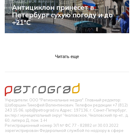
ОБЩЕСТВО
8 августа
Антициклон принесет в
Петербург сухую погоду и до
+21°C
Читать еще
Учредители: ООО "Региональные медиа". Главный редактор:
Шабаршин Тимофей Валентинович. Телефон редакции +7 (812)
243 15 06, spb@petrograd.ru Адрес: 197136, г. Санкт-Петербург,
вн.тер.г.муниципальный округ Чкаловское, Чкаловский пр-кт., д.
60, литера Д, пом. 1-Н
Регистрационный номер ЭЛ № ФС 77 - 82882 от 30.03.2022
зарегистрирован Федеральной службой по надзору в сфере