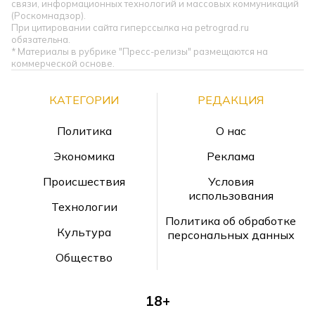
связи, информационных технологий и массовых коммуникаций
(Роскомнадзор).
При цитировании сайта гиперссылка на petrograd.ru
обязательна.
* Материалы в рубрике "Пресс-релизы" размещаются на
коммерческой основе.
КАТЕГОРИИ
РЕДАКЦИЯ
Политика
О нас
Экономика
Реклама
Происшествия
Условия
использования
Технологии
Политика об обработке
Культура
персональных данных
Общество
18+