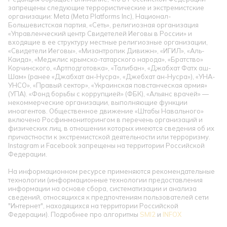
запрещены следующие террористические и экстремистские
организации: Meta (Meta Platforms Inc), Национал-
Большевистская партия, «Сеть», религиозная организация
«Управленческий центр Свидетелей Иеговы в России» и
входящие в ее структуру местные религиозные организации,
«Свидетели Иеговы», «Мизантропик Дивижн», «ИГИЛ», «Аль-
Каида», «Меджлис крымско-татарского народа», «Братство»
Корчинского, «Артподготовка», «Талибан», «Джабхат Фатх аш-
Шам» (ранее «Джабхат ан-Нусра», «Джебхат ан-Нусра»), «УНА-
УНСО», «Правый сектор», «Украинская повстанческая армия»
(УПА). «Фонд борьбы с коррупцией» (ФБК), «Альянс врачей» —
некоммерческие организации, выполняющие функции
иноагентов. Общественное движение «Штабы Навального»
включено Росфинмониторингом в перечень организаций и
физических лиц, в отношении которых имеются сведения об их
причастности к экстремистской деятельности или терроризму.
Instagram и Facebook запрещены на территории Российской
Федерации.
На информационном ресурсе применяются рекомендательные
технологии (информационные технологии предоставления
информации на основе сбора, систематизации и анализа
сведений, относящихся к предпочтениям пользователей сети
"Интернет", находящихся на территории Российской
Федерации). Подробнее про алгоритмы
SMI2
и
INFOX