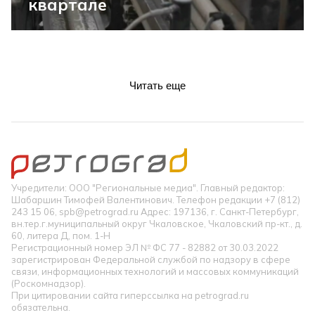
квартале
Читать еще
Учредители: ООО "Региональные медиа". Главный редактор:
Шабаршин Тимофей Валентинович. Телефон редакции +7 (812)
243 15 06, spb@petrograd.ru Адрес: 197136, г. Санкт-Петербург,
вн.тер.г.муниципальный округ Чкаловское, Чкаловский пр-кт., д.
60, литера Д, пом. 1-Н
Регистрационный номер ЭЛ № ФС 77 - 82882 от 30.03.2022
зарегистрирован Федеральной службой по надзору в сфере
связи, информационных технологий и массовых коммуникаций
(Роскомнадзор).
При цитировании сайта гиперссылка на petrograd.ru
обязательна.