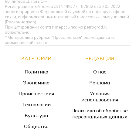
60, литера Д, пом. 1-Н
Регистрационный номер ЭЛ № ФС 77 - 82882 от 30.03.2022
зарегистрирован Федеральной службой по надзору в сфере
связи, информационных технологий и массовых коммуникаций
(Роскомнадзор).
При цитировании сайта гиперссылка на petrograd.ru
обязательна.
* Материалы в рубрике "Пресс-релизы" размещаются на
коммерческой основе.
КАТЕГОРИИ
РЕДАКЦИЯ
Политика
О нас
Экономика
Реклама
Происшествия
Условия
использования
Технологии
Политика об обработке
Культура
персональных данных
Общество