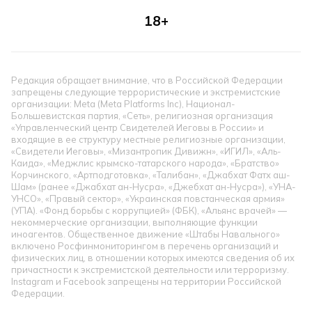
18+
Редакция обращает внимание, что в Российской Федерации
запрещены следующие террористические и экстремистские
организации: Meta (Meta Platforms Inc), Национал-
Большевистская партия, «Сеть», религиозная организация
«Управленческий центр Свидетелей Иеговы в России» и
входящие в ее структуру местные религиозные организации,
«Свидетели Иеговы», «Мизантропик Дивижн», «ИГИЛ», «Аль-
Каида», «Меджлис крымско-татарского народа», «Братство»
Корчинского, «Артподготовка», «Талибан», «Джабхат Фатх аш-
Шам» (ранее «Джабхат ан-Нусра», «Джебхат ан-Нусра»), «УНА-
УНСО», «Правый сектор», «Украинская повстанческая армия»
(УПА). «Фонд борьбы с коррупцией» (ФБК), «Альянс врачей» —
некоммерческие организации, выполняющие функции
иноагентов. Общественное движение «Штабы Навального»
включено Росфинмониторингом в перечень организаций и
физических лиц, в отношении которых имеются сведения об их
причастности к экстремистской деятельности или терроризму.
Instagram и Facebook запрещены на территории Российской
Федерации.