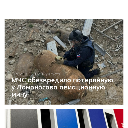
ПРОИСШЕСТВИЯ
6 августа
МЧС обезвредило потерянную
у Ломоносова авиационную
мину