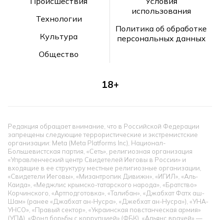
Происшествия
Условия
использования
Технологии
Политика об обработке
Культура
персональных данных
Общество
18+
Редакция обращает внимание, что в Российской Федерации
запрещены следующие террористические и экстремистские
организации: Meta (Meta Platforms Inc), Национал-
Большевистская партия, «Сеть», религиозная организация
«Управленческий центр Свидетелей Иеговы в России» и
входящие в ее структуру местные религиозные организации,
«Свидетели Иеговы», «Мизантропик Дивижн», «ИГИЛ», «Аль-
Каида», «Меджлис крымско-татарского народа», «Братство»
Корчинского, «Артподготовка», «Талибан», «Джабхат Фатх аш-
Шам» (ранее «Джабхат ан-Нусра», «Джебхат ан-Нусра»), «УНА-
УНСО», «Правый сектор», «Украинская повстанческая армия»
(УПА). «Фонд борьбы с коррупцией» (ФБК), «Альянс врачей» —