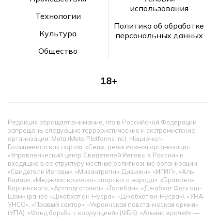
использования
Технологии
Политика об обработке
Культура
персональных данных
Общество
18+
Редакция обращает внимание, что в Российской Федерации
запрещены следующие террористические и экстремистские
организации: Meta (Meta Platforms Inc), Национал-
Большевистская партия, «Сеть», религиозная организация
«Управленческий центр Свидетелей Иеговы в России» и
входящие в ее структуру местные религиозные организации,
«Свидетели Иеговы», «Мизантропик Дивижн», «ИГИЛ», «Аль-
Каида», «Меджлис крымско-татарского народа», «Братство»
Корчинского, «Артподготовка», «Талибан», «Джабхат Фатх аш-
Шам» (ранее «Джабхат ан-Нусра», «Джебхат ан-Нусра»), «УНА-
УНСО», «Правый сектор», «Украинская повстанческая армия»
(УПА). «Фонд борьбы с коррупцией» (ФБК), «Альянс врачей» —