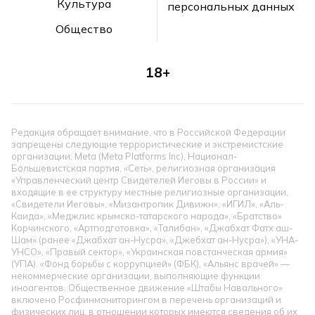
Культура
персональных данных
Общество
18+
Редакция обращает внимание, что в Российской Федерации
запрещены следующие террористические и экстремистские
организации: Meta (Meta Platforms Inc), Национал-
Большевистская партия, «Сеть», религиозная организация
«Управленческий центр Свидетелей Иеговы в России» и
входящие в ее структуру местные религиозные организации,
«Свидетели Иеговы», «Мизантропик Дивижн», «ИГИЛ», «Аль-
Каида», «Меджлис крымско-татарского народа», «Братство»
Корчинского, «Артподготовка», «Талибан», «Джабхат Фатх аш-
Шам» (ранее «Джабхат ан-Нусра», «Джебхат ан-Нусра»), «УНА-
УНСО», «Правый сектор», «Украинская повстанческая армия»
(УПА). «Фонд борьбы с коррупцией» (ФБК), «Альянс врачей» —
некоммерческие организации, выполняющие функции
иноагентов. Общественное движение «Штабы Навального»
включено Росфинмониторингом в перечень организаций и
физических лиц, в отношении которых имеются сведения об их