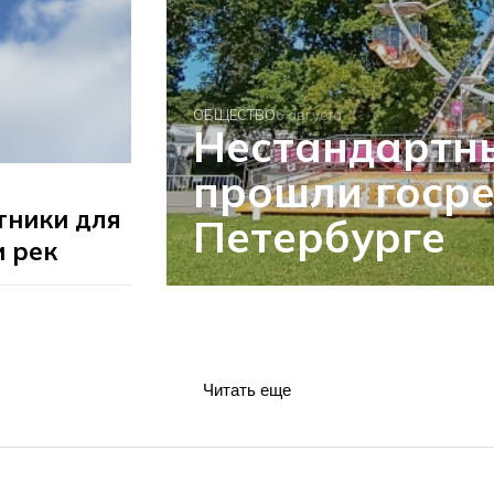
ОБЩЕСТВО
6 августа
Нестандартн
прошли госре
тники для
Петербурге
и рек
Читать еще