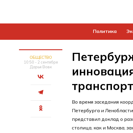
Политика
Эк
Петербур
ОБЩЕСТВО
10:50 - 2 сентября
инноваци
Дарья Вовк
транспор
Во время заседания коор
Петербурга и Ленобласти
представил доклад о ра
столица, как и Москва, 