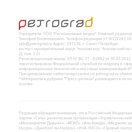
Учредители: ООО "Региональные медиа". Главный редакт
Тимофей Валентинович. Телефон редакции +7 (812) 243 15 
spb@petrograd.ru Адрес: 197136, г. Санкт-Петербург,
вн.тер.г.муниципальный округ Чкаловское, Чкаловский пр-кт
Д, пом. 1-Н
Регистрационный номер ЭЛ № ФС 77 - 82882 от 30.03.2022
зарегистрирован Федеральной службой по надзору в сфер
информационных технологий и массовых коммуникаций (Р
При цитировании сайта гиперссылка на petrograd.ru обязат
* Материалы в рубрике "Пресс-релизы" размещаются на к
основе.
Редакция обращает внимание, что в Российской Федерации
партия, «Сеть», религиозная организация «Управленческий
«Мизантропик Дивижн», «ИГИЛ», «Аль-Каида», «Меджлис кр
Нусра», «Джебхат ан-Нусра»), «УНА-УНСО», «Правый сектор