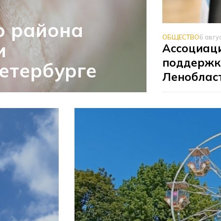
о района
ОБЩЕСТВО
6 авгу
и
Ассоциаци
поддержк
етербурге
Леноблас