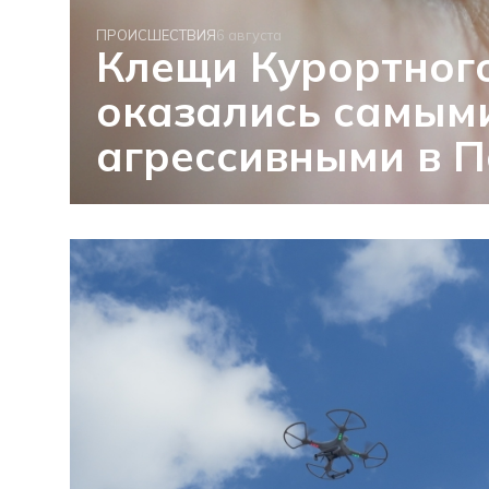
ПРОИСШЕСТВИЯ
6 августа
Клещи Курортног
оказались самым
агрессивными в П