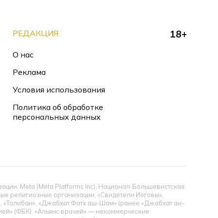
РЕДАКЦИЯ
18+
О нас
Реклама
Условия использования
Политика об обработке
персональных данных
ии: Meta (Meta Platforms Inc), Национал-Большевистская
тные религиозные организации, «Свидетели Иеговы»,
», «Талибан», «Джабхат Фатх аш-Шам» (ранее «Джабхат ан-
цией» (ФБК), «Альянс врачей» — некоммерческие