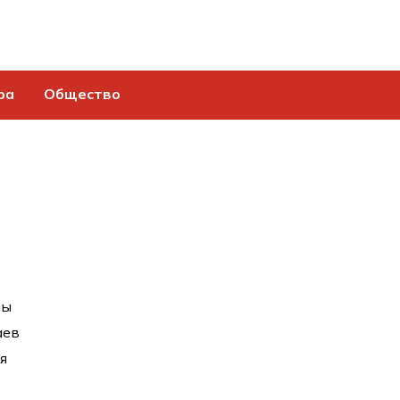
ра
Общество
мы
аев
я