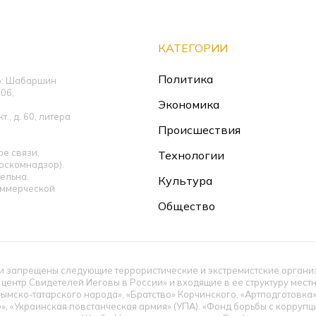
КАТЕГОРИИ
Политика
ор: Шабаршин
06,
Экономика
., д. 60, литера
Происшествия
е связи,
Технологии
оскомнадзор).
ельна.
Культура
оммерческой
Общество
 запрещены следующие террористические и экстремистские организац
 центр Свидетелей Иеговы в России» и входящие в ее структуру мес
ымско-татарского народа», «Братство» Корчинского, «Артподготовка
», «Украинская повстанческая армия» (УПА). «Фонд борьбы с корруп