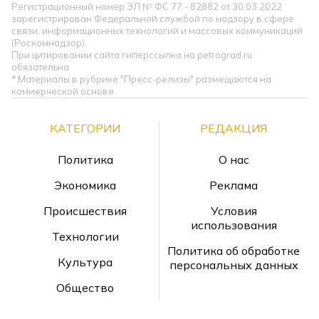
Регистрационный номер ЭЛ № ФС 77 - 82882 от 30.03.2022
зарегистрирован Федеральной службой по надзору в сфере
связи, информационных технологий и массовых коммуникаций
(Роскомнадзор).
При цитировании сайта гиперссылка на petrograd.ru
обязательна.
* Материалы в рубрике "Пресс-релизы" размещаются на
коммерческой основе.
КАТЕГОРИИ
РЕДАКЦИЯ
Политика
О нас
Экономика
Реклама
Происшествия
Условия
использования
Технологии
Политика об обработке
Культура
персональных данных
Общество