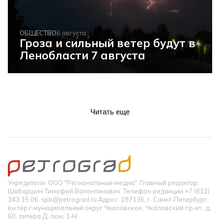
ОБЩЕСТВО
6 августа
Гроза и сильный ветер будут в
Ленобласти 7 августа
Читать еще
Учредители: ООО "Региональные медиа". Главный редактор:
Шабаршин Тимофей Валентинович. Телефон редакции +7 (812)
243 15 06, spb@petrograd.ru Адрес: 197136, г. Санкт-Петербург,
вн.тер.г.муниципальный округ Чкаловское, Чкаловский пр-кт., д.
60, литера Д, пом. 1-Н