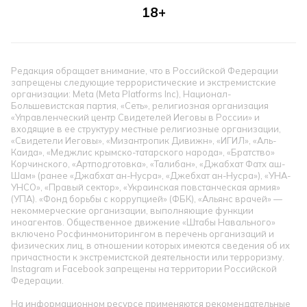
18+
Редакция обращает внимание, что в Российской Федерации
запрещены следующие террористические и экстремистские
организации: Meta (Meta Platforms Inc), Национал-
Большевистская партия, «Сеть», религиозная организация
«Управленческий центр Свидетелей Иеговы в России» и
входящие в ее структуру местные религиозные организации,
«Свидетели Иеговы», «Мизантропик Дивижн», «ИГИЛ», «Аль-
Каида», «Меджлис крымско-татарского народа», «Братство»
Корчинского, «Артподготовка», «Талибан», «Джабхат Фатх аш-
Шам» (ранее «Джабхат ан-Нусра», «Джебхат ан-Нусра»), «УНА-
УНСО», «Правый сектор», «Украинская повстанческая армия»
(УПА). «Фонд борьбы с коррупцией» (ФБК), «Альянс врачей» —
некоммерческие организации, выполняющие функции
иноагентов. Общественное движение «Штабы Навального»
включено Росфинмониторингом в перечень организаций и
физических лиц, в отношении которых имеются сведения об их
причастности к экстремистской деятельности или терроризму.
Instagram и Facebook запрещены на территории Российской
Федерации.
На информационном ресурсе применяются рекомендательные