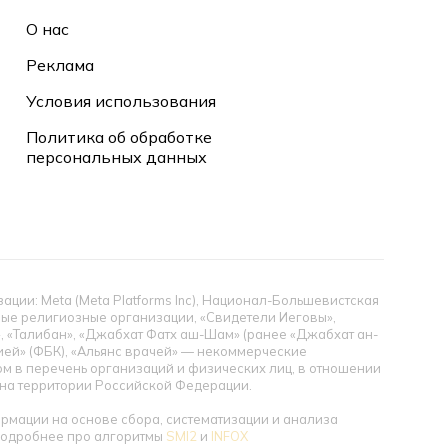
О нас
Реклама
Условия использования
Политика об обработке
персональных данных
ии: Meta (Meta Platforms Inc), Национал-Большевистская
тные религиозные организации, «Свидетели Иеговы»,
», «Талибан», «Джабхат Фатх аш-Шам» (ранее «Джабхат ан-
цией» (ФБК), «Альянс врачей» — некоммерческие
 в перечень организаций и физических лиц, в отношении
ы на территории Российской Федерации.
мации на основе сбора, систематизации и анализа
 Подробнее про алгоритмы
SMI2
и
INFOX