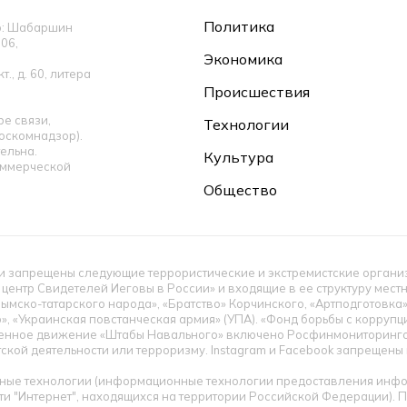
Политика
ор: Шабаршин
06,
Экономика
., д. 60, литера
Происшествия
е связи,
Технологии
оскомнадзор).
ельна.
Культура
оммерческой
Общество
 запрещены следующие террористические и экстремистские организац
 центр Свидетелей Иеговы в России» и входящие в ее структуру мес
ымско-татарского народа», «Братство» Корчинского, «Артподготовка
», «Украинская повстанческая армия» (УПА). «Фонд борьбы с корруп
енное движение «Штабы Навального» включено Росфинмониторингом
тской деятельности или терроризму. Instagram и Facebook запрещен
ые технологии (информационные технологии предоставления инфор
ти "Интернет", находящихся на территории Российской Федерации).