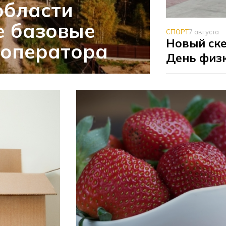
области
е базовые
СПОРТ
7 августа
Новый ске
 оператора
День физ