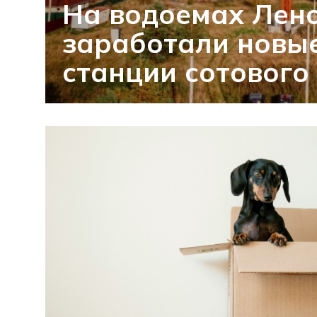
На водоемах Лен
заработали новы
станции сотового