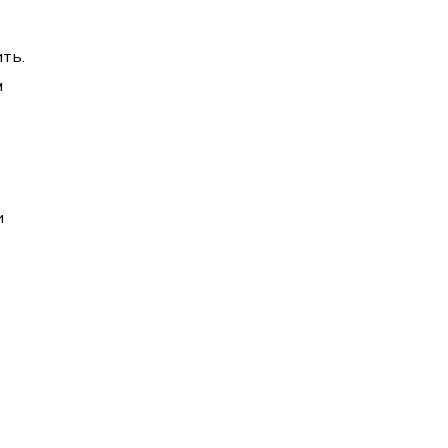
ть.
м
и