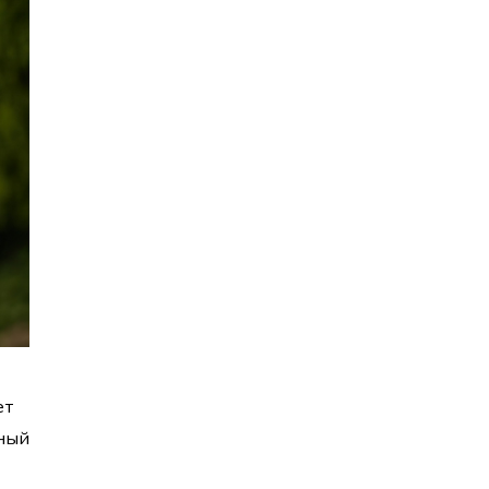
ет
ьный