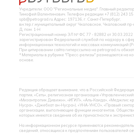
Учредители: ООО "Региональные медиа". Главный редакт
Тимофей Валентинович. Телефон редакции +7 (812) 243 15 
spb@petrograd.ru Адрес: 197136, г. Санкт-Петербург,
вн.тер.г.муниципальный округ Чкаловское, Чкаловский пр-кт
Д, пом. 1-Н
Регистрационный номер ЭЛ № ФС 77 - 82882 от 30.03.2022
зарегистрирован Федеральной службой по надзору в сфер
информационных технологий и массовых коммуникаций (Р
При цитировании сайта гиперссылка на petrograd.ru обязат
* Материалы в рубрике "Пресс-релизы" размещаются на к
основе.
Редакция обращает внимание, что в Российской Федерации
партия, «Сеть», религиозная организация «Управленческий
«Мизантропик Дивижн», «ИГИЛ», «Аль-Каида», «Меджлис кр
Нусра», «Джебхат ан-Нусра»), «УНА-УНСО», «Правый сектор
организации, выполняющие функции иноагентов. Обществ
которых имеются сведения об их причастности к экстремис
На информационном ресурсе применяются рекомендательн
сведений, относящихся к предпочтениям пользователей се