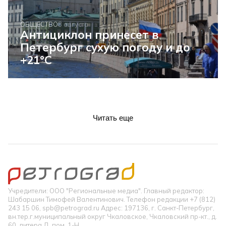
ОБЩЕСТВО
8 августа
Антициклон принесет в
Петербург сухую погоду и до
+21°C
Читать еще
Учредители: ООО "Региональные медиа". Главный редактор:
Шабаршин Тимофей Валентинович. Телефон редакции +7 (812)
243 15 06, spb@petrograd.ru Адрес: 197136, г. Санкт-Петербург,
вн.тер.г.муниципальный округ Чкаловское, Чкаловский пр-кт., д.
60, литера Д, пом. 1-Н