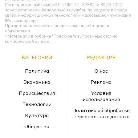
Регистрационный номер ЭЛ № ФС 77 - 82882 от 30.03.2022
зарегистрирован Федеральной службой по надзору в сфере
связи, информационных технологий и массовых коммуникаций
(Роскомнадзор).
При цитировании сайта гиперссылка на petrograd.ru
обязательна.
* Материалы в рубрике "Пресс-релизы" размещаются на
коммерческой основе.
КАТЕГОРИИ
РЕДАКЦИЯ
Политика
О нас
Экономика
Реклама
Происшествия
Условия
использования
Технологии
Политика об обработке
Культура
персональных данных
Общество