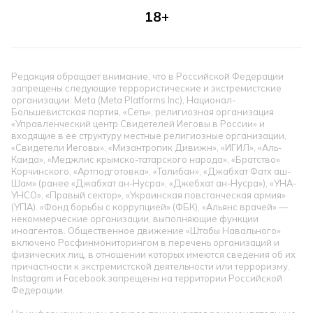
18+
Редакция обращает внимание, что в Российской Федерации
запрещены следующие террористические и экстремистские
организации: Meta (Meta Platforms Inc), Национал-
Большевистская партия, «Сеть», религиозная организация
«Управленческий центр Свидетелей Иеговы в России» и
входящие в ее структуру местные религиозные организации,
«Свидетели Иеговы», «Мизантропик Дивижн», «ИГИЛ», «Аль-
Каида», «Меджлис крымско-татарского народа», «Братство»
Корчинского, «Артподготовка», «Талибан», «Джабхат Фатх аш-
Шам» (ранее «Джабхат ан-Нусра», «Джебхат ан-Нусра»), «УНА-
УНСО», «Правый сектор», «Украинская повстанческая армия»
(УПА). «Фонд борьбы с коррупцией» (ФБК), «Альянс врачей» —
некоммерческие организации, выполняющие функции
иноагентов. Общественное движение «Штабы Навального»
включено Росфинмониторингом в перечень организаций и
физических лиц, в отношении которых имеются сведения об их
причастности к экстремистской деятельности или терроризму.
Instagram и Facebook запрещены на территории Российской
Федерации.