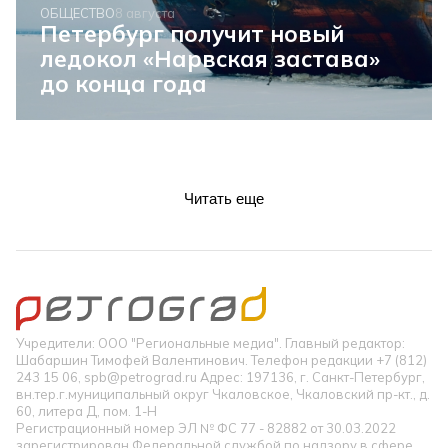
ОБЩЕСТВО
8 августа
Петербург получит новый
ледокол «Нарвская застава»
до конца года
Читать еще
Учредители: ООО "Региональные медиа". Главный редактор:
Шабаршин Тимофей Валентинович. Телефон редакции +7 (812)
243 15 06, spb@petrograd.ru Адрес: 197136, г. Санкт-Петербург,
вн.тер.г.муниципальный округ Чкаловское, Чкаловский пр-кт., д.
60, литера Д, пом. 1-Н
Регистрационный номер ЭЛ № ФС 77 - 82882 от 30.03.2022
зарегистрирован Федеральной службой по надзору в сфере