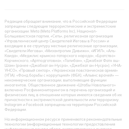
Редакция обращает внимание, что в Российской Федерации
запрещены следующие террористические и экстремистские
организации: Meta (Meta Platforms Inc), Национал-
Большевистская партия, «Сеть», религиозная организация
«Управленческий центр Свидетелей Иеговы в России» и
входящие в ее структуру местные религиозные организации,
«Свидетели Иеговы», «Мизантропик Дивижн», «ИГИЛ», «Аль-
Каида», «Меджлис крымско-татарского народа», «Братство»
Корчинского, «Артподготовка», «Талибан», «Джабхат Фатх аш-
Шам» (ранее «Джабхат ан-Нусра», «Джебхат ан-Нусра»), «УНА-
УНСО», «Правый сектор», «Украинская повстанческая армия»
(УПА). «Фонд борьбы с коррупцией» (ФБК), «Альянс врачей» —
некоммерческие организации, выполняющие функции
иноагентов. Общественное движение «Штабы Навального»
включено Росфинмониторингом в перечень организаций и
физических лиц, в отношении которых имеются сведения об их
причастности к экстремистской деятельности или терроризму.
Instagram и Facebook запрещены на территории Российской
Федерации.
На информационном ресурсе применяются рекомендательные
технологии (информационные технологии предоставления
информации на основе сбора, систематизации и анализа