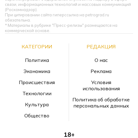
связи, информационных технологий и массовых коммуникаций
(Роскомнадзор).
При цитировании сайта гиперссылка на petrograd.ru
обязательна.
* Материалы в рубрике "Пресс-релизы" размещаются на
коммерческой основе.
КАТЕГОРИИ
РЕДАКЦИЯ
Политика
О нас
Экономика
Реклама
Происшествия
Условия
использования
Технологии
Политика об обработке
Культура
персональных данных
Общество
18+