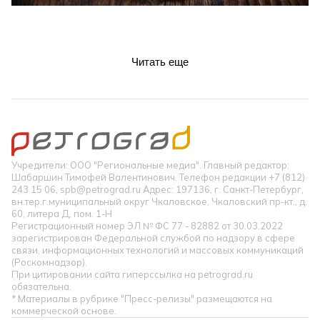
Читать еще
Учредители: ООО "Региональные медиа". Главный редактор:
Шабаршин Тимофей Валентинович. Телефон редакции +7 (812)
243 15 06, spb@petrograd.ru Адрес: 197136, г. Санкт-Петербург,
вн.тер.г.муниципальный округ Чкаловское, Чкаловский пр-кт., д.
60, литера Д, пом. 1-Н
Регистрационный номер ЭЛ № ФС 77 - 82882 от 30.03.2022
зарегистрирован Федеральной службой по надзору в сфере
связи, информационных технологий и массовых коммуникаций
(Роскомнадзор).
При цитировании сайта гиперссылка на petrograd.ru
обязательна.
* Материалы в рубрике "Пресс-релизы" размещаются на
коммерческой основе.