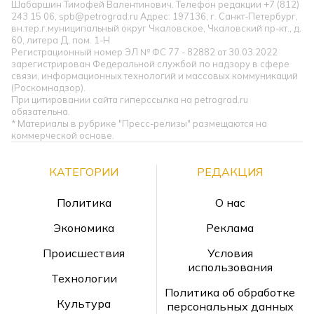
Шабаршин Тимофей Валентинович. Телефон редакции +7 (812)
243 15 06, spb@petrograd.ru Адрес: 197136, г. Санкт-Петербург,
вн.тер.г.муниципальный округ Чкаловское, Чкаловский пр-кт., д.
60, литера Д, пом. 1-Н
Регистрационный номер ЭЛ № ФС 77 - 82882 от 30.03.2022
зарегистрирован Федеральной службой по надзору в сфере
связи, информационных технологий и массовых коммуникаций
(Роскомнадзор).
При цитировании сайта гиперссылка на petrograd.ru
обязательна.
* Материалы в рубрике "Пресс-релизы" размещаются на
коммерческой основе.
КАТЕГОРИИ
РЕДАКЦИЯ
Политика
О нас
Экономика
Реклама
Происшествия
Условия
использования
Технологии
Политика об обработке
Культура
персональных данных