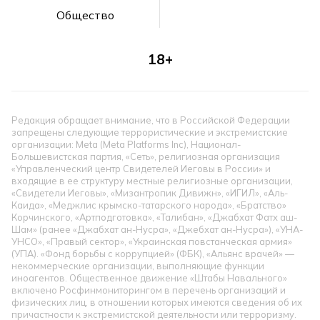
Общество
18+
Редакция обращает внимание, что в Российской Федерации
запрещены следующие террористические и экстремистские
организации: Meta (Meta Platforms Inc), Национал-
Большевистская партия, «Сеть», религиозная организация
«Управленческий центр Свидетелей Иеговы в России» и
входящие в ее структуру местные религиозные организации,
«Свидетели Иеговы», «Мизантропик Дивижн», «ИГИЛ», «Аль-
Каида», «Меджлис крымско-татарского народа», «Братство»
Корчинского, «Артподготовка», «Талибан», «Джабхат Фатх аш-
Шам» (ранее «Джабхат ан-Нусра», «Джебхат ан-Нусра»), «УНА-
УНСО», «Правый сектор», «Украинская повстанческая армия»
(УПА). «Фонд борьбы с коррупцией» (ФБК), «Альянс врачей» —
некоммерческие организации, выполняющие функции
иноагентов. Общественное движение «Штабы Навального»
включено Росфинмониторингом в перечень организаций и
физических лиц, в отношении которых имеются сведения об их
причастности к экстремистской деятельности или терроризму.