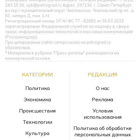
243 15 06, spb@petrograd.ru Адрес: 197136, г. Санкт-Петербург,
вн.тер.г.муниципальный округ Чкаловское, Чкаловский пр-кт., д.
60, литера Д, пом. 1-Н
Регистрационный номер ЭЛ № ФС 77 - 82882 от 30.03.2022
зарегистрирован Федеральной службой по надзору в сфере
связи, информационных технологий и массовых коммуникаций
(Роскомнадзор).
При цитировании сайта гиперссылка на petrograd.ru
обязательна.
* Материалы в рубрике "Пресс-релизы" размещаются на
коммерческой основе.
КАТЕГОРИИ
РЕДАКЦИЯ
Политика
О нас
Экономика
Реклама
Происшествия
Условия
использования
Технологии
Политика об обработке
Культура
персональных данных