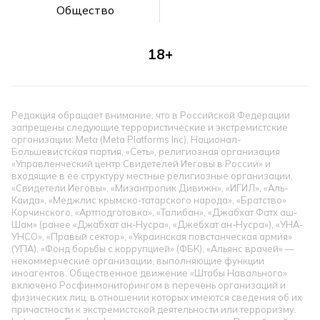
Общество
18+
Редакция обращает внимание, что в Российской Федерации
запрещены следующие террористические и экстремистские
организации: Meta (Meta Platforms Inc), Национал-
Большевистская партия, «Сеть», религиозная организация
«Управленческий центр Свидетелей Иеговы в России» и
входящие в ее структуру местные религиозные организации,
«Свидетели Иеговы», «Мизантропик Дивижн», «ИГИЛ», «Аль-
Каида», «Меджлис крымско-татарского народа», «Братство»
Корчинского, «Артподготовка», «Талибан», «Джабхат Фатх аш-
Шам» (ранее «Джабхат ан-Нусра», «Джебхат ан-Нусра»), «УНА-
УНСО», «Правый сектор», «Украинская повстанческая армия»
(УПА). «Фонд борьбы с коррупцией» (ФБК), «Альянс врачей» —
некоммерческие организации, выполняющие функции
иноагентов. Общественное движение «Штабы Навального»
включено Росфинмониторингом в перечень организаций и
физических лиц, в отношении которых имеются сведения об их
причастности к экстремистской деятельности или терроризму.