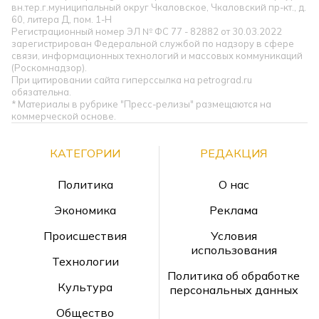
вн.тер.г.муниципальный округ Чкаловское, Чкаловский пр-кт., д.
60, литера Д, пом. 1-Н
Регистрационный номер ЭЛ № ФС 77 - 82882 от 30.03.2022
зарегистрирован Федеральной службой по надзору в сфере
связи, информационных технологий и массовых коммуникаций
(Роскомнадзор).
При цитировании сайта гиперссылка на petrograd.ru
обязательна.
* Материалы в рубрике "Пресс-релизы" размещаются на
коммерческой основе.
КАТЕГОРИИ
РЕДАКЦИЯ
Политика
О нас
Экономика
Реклама
Происшествия
Условия
использования
Технологии
Политика об обработке
Культура
персональных данных
Общество