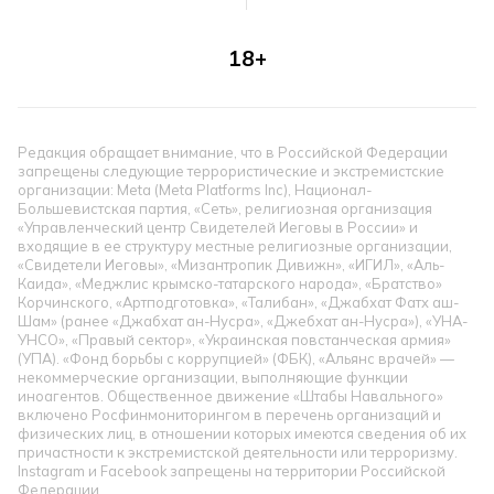
18+
Редакция обращает внимание, что в Российской Федерации
запрещены следующие террористические и экстремистские
организации: Meta (Meta Platforms Inc), Национал-
Большевистская партия, «Сеть», религиозная организация
«Управленческий центр Свидетелей Иеговы в России» и
входящие в ее структуру местные религиозные организации,
«Свидетели Иеговы», «Мизантропик Дивижн», «ИГИЛ», «Аль-
Каида», «Меджлис крымско-татарского народа», «Братство»
Корчинского, «Артподготовка», «Талибан», «Джабхат Фатх аш-
Шам» (ранее «Джабхат ан-Нусра», «Джебхат ан-Нусра»), «УНА-
УНСО», «Правый сектор», «Украинская повстанческая армия»
(УПА). «Фонд борьбы с коррупцией» (ФБК), «Альянс врачей» —
некоммерческие организации, выполняющие функции
иноагентов. Общественное движение «Штабы Навального»
включено Росфинмониторингом в перечень организаций и
физических лиц, в отношении которых имеются сведения об их
причастности к экстремистской деятельности или терроризму.
Instagram и Facebook запрещены на территории Российской
Федерации.