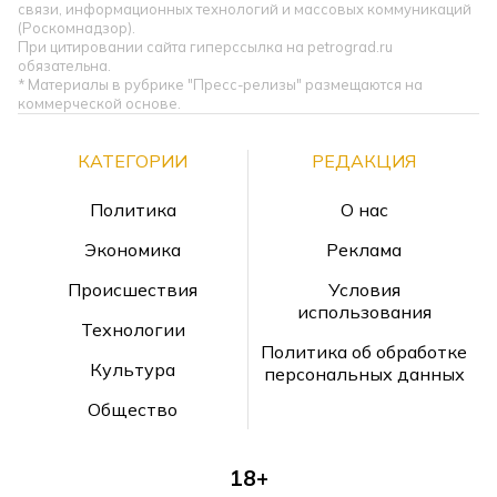
связи, информационных технологий и массовых коммуникаций
(Роскомнадзор).
При цитировании сайта гиперссылка на petrograd.ru
обязательна.
* Материалы в рубрике "Пресс-релизы" размещаются на
коммерческой основе.
КАТЕГОРИИ
РЕДАКЦИЯ
Политика
О нас
Экономика
Реклама
Происшествия
Условия
использования
Технологии
Политика об обработке
Культура
персональных данных
Общество
18+