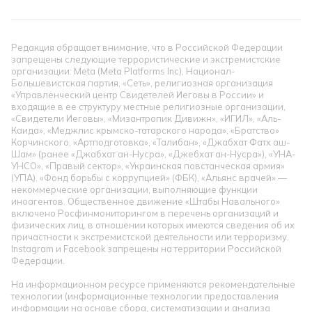
Редакция обращает внимание, что в Российской Федерации
запрещены следующие террористические и экстремистские
организации: Meta (Meta Platforms Inc), Национал-
Большевистская партия, «Сеть», религиозная организация
«Управленческий центр Свидетелей Иеговы в России» и
входящие в ее структуру местные религиозные организации,
«Свидетели Иеговы», «Мизантропик Дивижн», «ИГИЛ», «Аль-
Каида», «Меджлис крымско-татарского народа», «Братство»
Корчинского, «Артподготовка», «Талибан», «Джабхат Фатх аш-
Шам» (ранее «Джабхат ан-Нусра», «Джебхат ан-Нусра»), «УНА-
УНСО», «Правый сектор», «Украинская повстанческая армия»
(УПА). «Фонд борьбы с коррупцией» (ФБК), «Альянс врачей» —
некоммерческие организации, выполняющие функции
иноагентов. Общественное движение «Штабы Навального»
включено Росфинмониторингом в перечень организаций и
физических лиц, в отношении которых имеются сведения об их
причастности к экстремистской деятельности или терроризму.
Instagram и Facebook запрещены на территории Российской
Федерации.
На информационном ресурсе применяются рекомендательные
технологии (информационные технологии предоставления
информации на основе сбора, систематизации и анализа