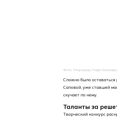
Фото: Петроград / Надя Заполяр
Сложно было оставаться
Саповой, уже ставшей мам
скучает по нему.
Таланты за решет
Творческий конкурс раск