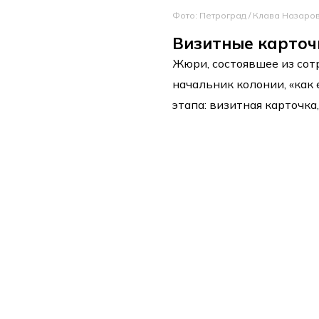
Фото: Петроград / Клава Назаро
Визитные карточк
Жюри, состоявшее из сот
начальник колонии, «как
этапа: визитная карточка