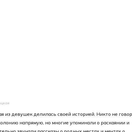
оцкая
ая из девушек делилась своей историей. Никто не гово
колонию напрямую, но многие упоминали о раскаянии и
тельно звучали рассказы о родных местах и мечтах о