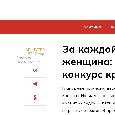
Политика
Эк
За каждо
ОБЩЕСТВО
11:57 - 7 марта
женщина:
Валерия
Пасичниченко
конкурс к
Гламурные прически, деф
красоты. Но вместо роск
именитых судей — пять 
из разных отрядов. В пр