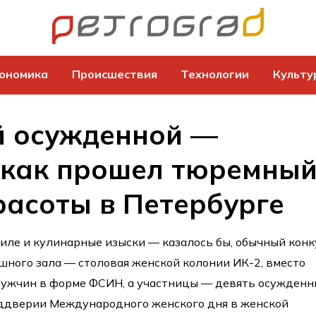
ономика
Происшествия
Технологии
Культу
й осужденной —
 как прошел тюремны
расоты в Петербурге
иле и кулинарные изыски — казалось бы, обычный конк
ошного зала — столовая женской колонии ИК-2, вместо
мужчин в форме ФСИН, а участницы — девять осужден
еддверии Международного женского дня в женской