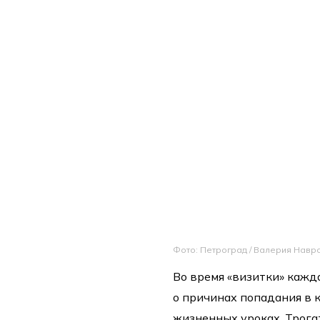
Фото: Петроград / Валерия Навр
Во время «визитки» кажд
о причинах попадания в 
жизненных уроках. Трога