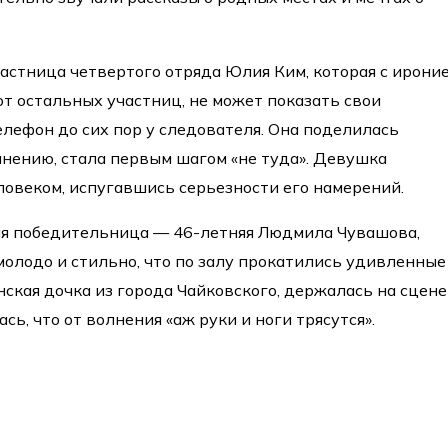
астница четвертого отряда Юлия Ким, которая с ирони
 от остальных участниц, не может показать свои
елефон до сих пор у следователя. Она поделилась
 мнению, стала первым шагом «не туда». Девушка
ловеком, испугавшись серьезности его намерений.
ая победительница — 46-летняя Людмила Чувашова,
олодо и стильно, что по залу прокатились удивленные
нская дочка из города Чайковского, держалась на сцене
сь, что от волнения «аж руки и ноги трясутся».