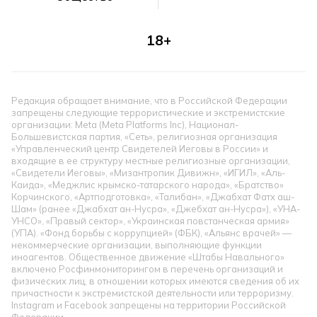
18+
Редакция обращает внимание, что в Российской Федерации
запрещены следующие террористические и экстремистские
организации: Meta (Meta Platforms Inc), Национал-
Большевистская партия, «Сеть», религиозная организация
«Управленческий центр Свидетелей Иеговы в России» и
входящие в ее структуру местные религиозные организации,
«Свидетели Иеговы», «Мизантропик Дивижн», «ИГИЛ», «Аль-
Каида», «Меджлис крымско-татарского народа», «Братство»
Корчинского, «Артподготовка», «Талибан», «Джабхат Фатх аш-
Шам» (ранее «Джабхат ан-Нусра», «Джебхат ан-Нусра»), «УНА-
УНСО», «Правый сектор», «Украинская повстанческая армия»
(УПА). «Фонд борьбы с коррупцией» (ФБК), «Альянс врачей» —
некоммерческие организации, выполняющие функции
иноагентов. Общественное движение «Штабы Навального»
включено Росфинмониторингом в перечень организаций и
физических лиц, в отношении которых имеются сведения об их
причастности к экстремистской деятельности или терроризму.
Instagram и Facebook запрещены на территории Российской
Федерации.