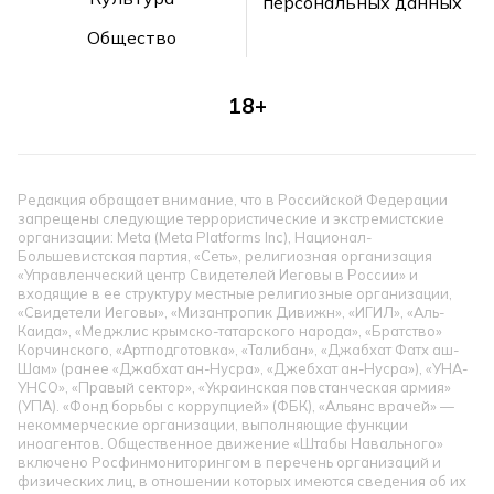
персональных данных
Общество
18+
Редакция обращает внимание, что в Российской Федерации
запрещены следующие террористические и экстремистские
организации: Meta (Meta Platforms Inc), Национал-
Большевистская партия, «Сеть», религиозная организация
«Управленческий центр Свидетелей Иеговы в России» и
входящие в ее структуру местные религиозные организации,
«Свидетели Иеговы», «Мизантропик Дивижн», «ИГИЛ», «Аль-
Каида», «Меджлис крымско-татарского народа», «Братство»
Корчинского, «Артподготовка», «Талибан», «Джабхат Фатх аш-
Шам» (ранее «Джабхат ан-Нусра», «Джебхат ан-Нусра»), «УНА-
УНСО», «Правый сектор», «Украинская повстанческая армия»
(УПА). «Фонд борьбы с коррупцией» (ФБК), «Альянс врачей» —
некоммерческие организации, выполняющие функции
иноагентов. Общественное движение «Штабы Навального»
включено Росфинмониторингом в перечень организаций и
физических лиц, в отношении которых имеются сведения об их