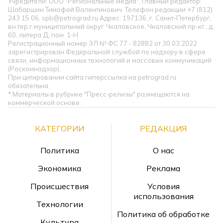
Учредители: ООО "Региональные медиа". Главный редактор:
Шабаршин Тимофей Валентинович. Телефон редакции +7 (812)
243 15 06, spb@petrograd.ru Адрес: 197136, г. Санкт-Петербург,
вн.тер.г.муниципальный округ Чкаловское, Чкаловский пр-кт., д.
60, литера Д, пом. 1-Н
Регистрационный номер ЭЛ № ФС 77 - 82882 от 30.03.2022
зарегистрирован Федеральной службой по надзору в сфере
связи, информационных технологий и массовых коммуникаций
(Роскомнадзор).
При цитировании сайта гиперссылка на petrograd.ru
обязательна.
* Материалы в рубрике "Пресс-релизы" размещаются на
коммерческой основе.
КАТЕГОРИИ
РЕДАКЦИЯ
Политика
О нас
Экономика
Реклама
Происшествия
Условия
использования
Технологии
Политика об обработке
Культура