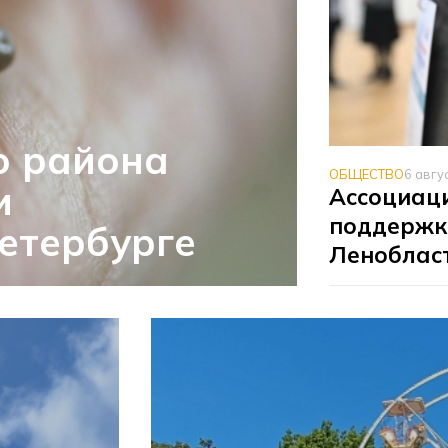
о района
ОБЩЕСТВО
6 авгу
и
Ассоциаци
поддержк
етербурге
Леноблас