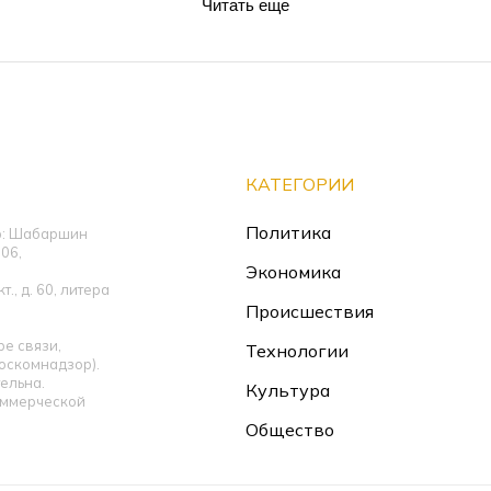
Читать еще
КАТЕГОРИИ
Политика
ор: Шабаршин
06,
Экономика
., д. 60, литера
Происшествия
е связи,
Технологии
оскомнадзор).
ельна.
Культура
оммерческой
Общество