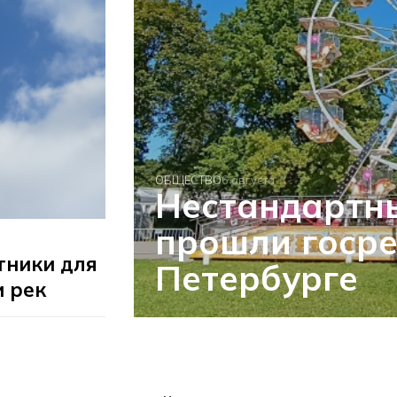
ОБЩЕСТВО
6 августа
Нестандартн
прошли госре
тники для
Петербурге
и рек