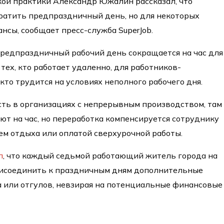
ой практики Александр Южалин рассказал, что
ратить предпраздничный день, но для некоторых
нсы, сообщает пресс-служба SuperJob.
предпраздничный рабочий день сокращается на час для
тех, кто работает удаленно, для работников-
 кто трудится на условиях неполного рабочего дня.
сть в организациях с непрерывным производством, там
ют на час, но переработка компенсируется сотруднику
м отдыха или оплатой сверхурочной работы.
л
, что каждый седьмой работающий житель города на
рисоединить к праздничным дням дополнительные
а или отгулов, невзирая на потенциальные финансовые