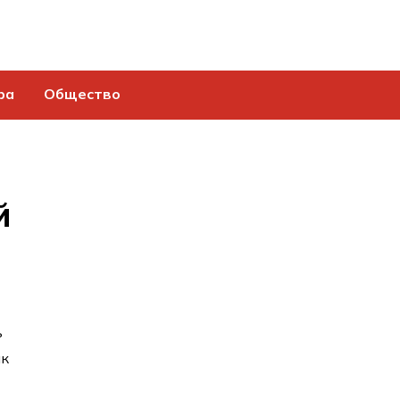
ра
Общество
й
ь
ик