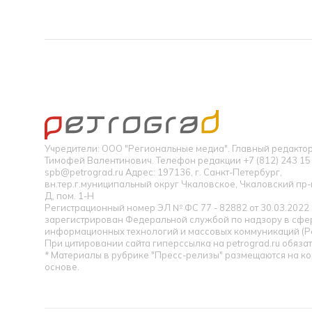
Учредители: ООО "Региональные медиа". Главный редакт
Тимофей Валентинович. Телефон редакции +7 (812) 243 15 
spb@petrograd.ru Адрес: 197136, г. Санкт-Петербург,
вн.тер.г.муниципальный округ Чкаловское, Чкаловский пр-кт
Д, пом. 1-Н
Регистрационный номер ЭЛ № ФС 77 - 82882 от 30.03.2022
зарегистрирован Федеральной службой по надзору в сфер
информационных технологий и массовых коммуникаций (Р
При цитировании сайта гиперссылка на petrograd.ru обязат
* Материалы в рубрике "Пресс-релизы" размещаются на к
основе.