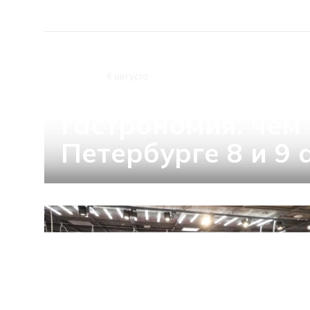
КУЛЬТУРА
6 августа
Танцы, искусство 
гастрономия: чем 
Петербурге 8 и 9 