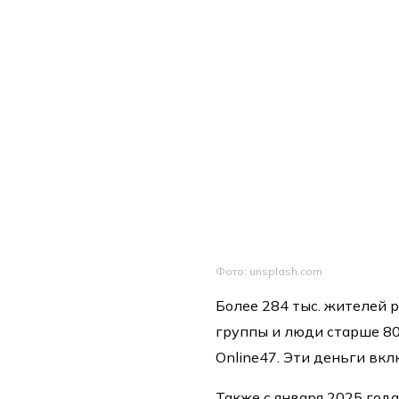
Фото: unsplash.com
Более 284 тыс. жителей 
группы и люди старше 80
Online47. Эти деньги вк
Также с января 2025 го