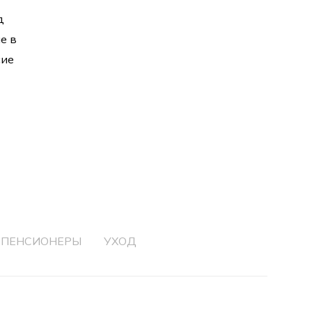
д
е в
сие
ПЕНСИОНЕРЫ
УХОД