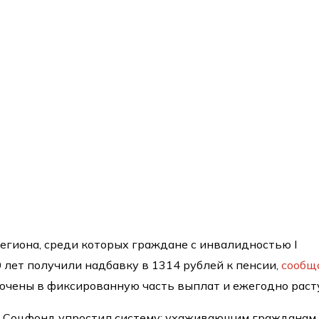
региона, среди которых граждане с инвалидностью I
 лет получили надбавку в 1314 рублей к пенсии,
сообщ
лючены в фиксированную часть выплат и ежегодно раст
да Соцфонд упростил систему: ухаживающим гражданам