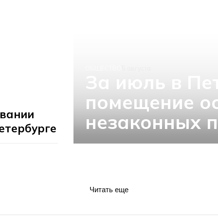
ОБЩЕСТВО
5 августа
За июль в Пе
помещение о
овании
незаконных п
етербурге
Читать еще