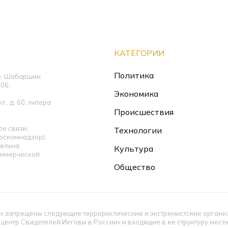
КАТЕГОРИИ
Политика
ор: Шабаршин
06,
Экономика
., д. 60, литера
Происшествия
е связи,
Технологии
оскомнадзор).
ельна.
Культура
оммерческой
Общество
 запрещены следующие террористические и экстремистские организац
 центр Свидетелей Иеговы в России» и входящие в ее структуру мес