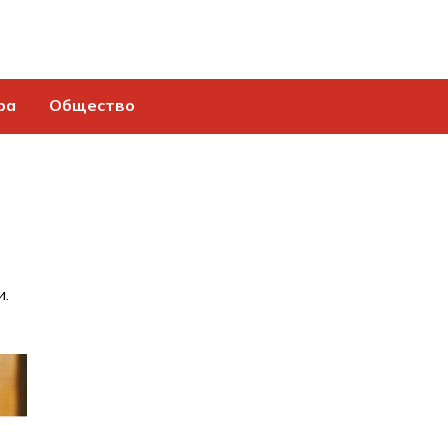
ра
Общество
и.