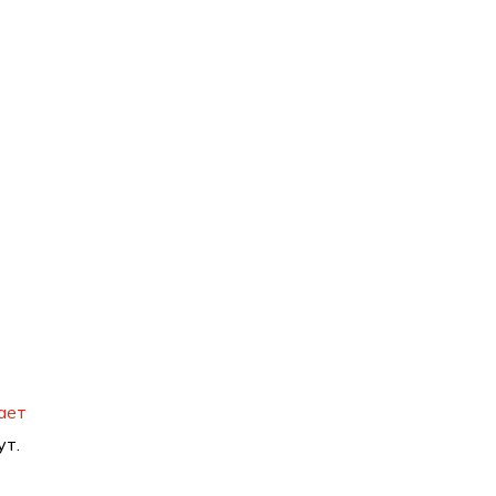
ает
ут.