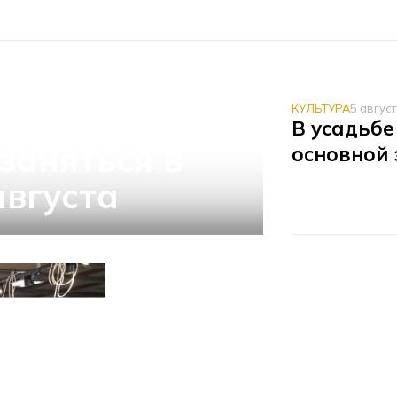
и
КУЛЬТУРА
5 авгус
В усадьбе
заняться в
основной 
августа