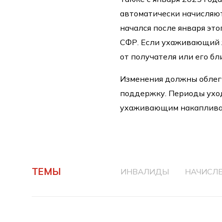
автоматически начисляют
начался после января эт
СФР. Если ухаживающий 
от получателя или его бл
Изменения должны облег
поддержку. Периоды уход
ухаживающим накаплива
ТЕМЫ
ИНВАЛИДЫ
НАЧИСЛ