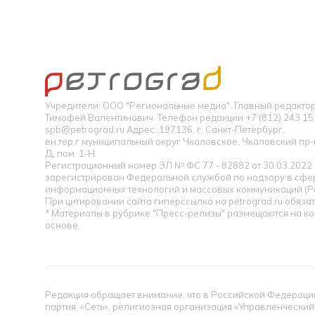
Учредители: ООО "Региональные медиа". Главный редакт
Тимофей Валентинович. Телефон редакции +7 (812) 243 15 
spb@petrograd.ru Адрес: 197136, г. Санкт-Петербург,
вн.тер.г.муниципальный округ Чкаловское, Чкаловский пр-кт
Д, пом. 1-Н
Регистрационный номер ЭЛ № ФС 77 - 82882 от 30.03.2022
зарегистрирован Федеральной службой по надзору в сфер
информационных технологий и массовых коммуникаций (Р
При цитировании сайта гиперссылка на petrograd.ru обязат
* Материалы в рубрике "Пресс-релизы" размещаются на к
основе.
Редакция обращает внимание, что в Российской Федерации
партия, «Сеть», религиозная организация «Управленческий