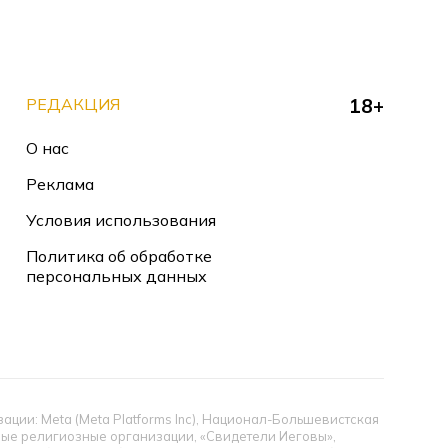
РЕДАКЦИЯ
18+
О нас
Реклама
Условия использования
Политика об обработке
персональных данных
ии: Meta (Meta Platforms Inc), Национал-Большевистская
тные религиозные организации, «Свидетели Иеговы»,