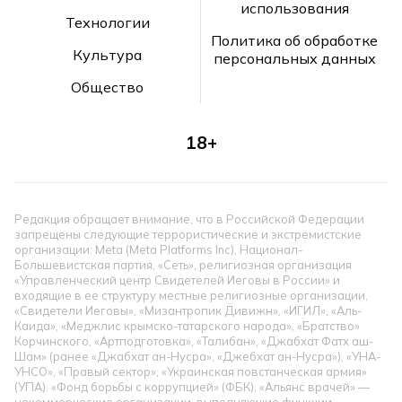
использования
Технологии
Политика об обработке
Культура
персональных данных
Общество
18+
Редакция обращает внимание, что в Российской Федерации
запрещены следующие террористические и экстремистские
организации: Meta (Meta Platforms Inc), Национал-
Большевистская партия, «Сеть», религиозная организация
«Управленческий центр Свидетелей Иеговы в России» и
входящие в ее структуру местные религиозные организации,
«Свидетели Иеговы», «Мизантропик Дивижн», «ИГИЛ», «Аль-
Каида», «Меджлис крымско-татарского народа», «Братство»
Корчинского, «Артподготовка», «Талибан», «Джабхат Фатх аш-
Шам» (ранее «Джабхат ан-Нусра», «Джебхат ан-Нусра»), «УНА-
УНСО», «Правый сектор», «Украинская повстанческая армия»
(УПА). «Фонд борьбы с коррупцией» (ФБК), «Альянс врачей» —
некоммерческие организации, выполняющие функции