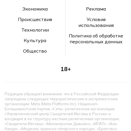
Экономика
Реклама
Происшествия
Условия
использования
Технологии
Политика об обработке
Культура
персональных данных
Общество
18+
Редакция обращает внимание, что в Российской Федерации
запрещены следующие террористические и экстремистские
организации: Meta (Meta Platforms Inc), Национал-
Большевистская партия, «Сеть», религиозная организация
«Управленческий центр Свидетелей Иеговы в России» и
входящие в ее структуру местные религиозные организации,
«Свидетели Иеговы», «Мизантропик Дивижн», «ИГИЛ», «Аль-
Каида», «Меджлис крымско-татарского народа», «Братство»