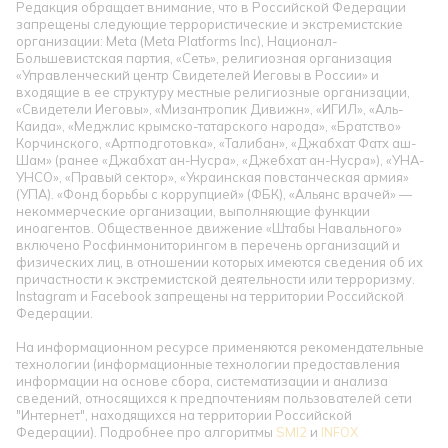
Редакция обращает внимание, что в Российской Федерации
запрещены следующие террористические и экстремистские
организации: Meta (Meta Platforms Inc), Национал-
Большевистская партия, «Сеть», религиозная организация
«Управленческий центр Свидетелей Иеговы в России» и
входящие в ее структуру местные религиозные организации,
«Свидетели Иеговы», «Мизантропик Дивижн», «ИГИЛ», «Аль-
Каида», «Меджлис крымско-татарского народа», «Братство»
Корчинского, «Артподготовка», «Талибан», «Джабхат Фатх аш-
Шам» (ранее «Джабхат ан-Нусра», «Джебхат ан-Нусра»), «УНА-
УНСО», «Правый сектор», «Украинская повстанческая армия»
(УПА). «Фонд борьбы с коррупцией» (ФБК), «Альянс врачей» —
некоммерческие организации, выполняющие функции
иноагентов. Общественное движение «Штабы Навального»
включено Росфинмониторингом в перечень организаций и
физических лиц, в отношении которых имеются сведения об их
причастности к экстремистской деятельности или терроризму.
Instagram и Facebook запрещены на территории Российской
Федерации.
На информационном ресурсе применяются рекомендательные
технологии (информационные технологии предоставления
информации на основе сбора, систематизации и анализа
сведений, относящихся к предпочтениям пользователей сети
"Интернет", находящихся на территории Российской
Федерации). Подробнее про алгоритмы
SMI2
и
INFOX