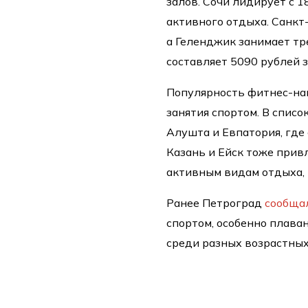
залов. Сочи лидирует с 
активного отдыха. Санкт
а Геленджик занимает тр
составляет 5090 рублей з
Популярность фитнес-нап
занятия спортом. В спис
Алушта и Евпатория, где 
Казань и Ейск тоже прив
активным видам отдыха, 
Ранее Петроград
сообща
спортом, особенно плава
среди разных возрастных