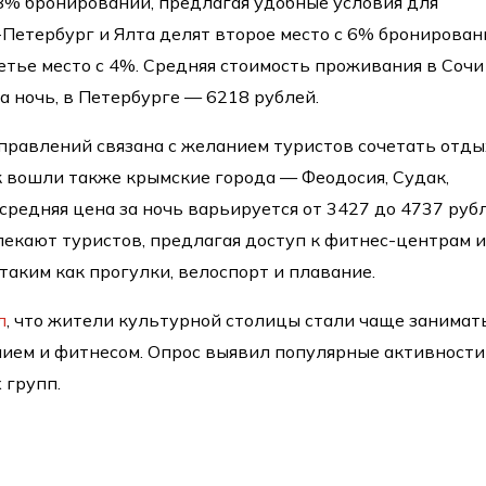
18% бронирований, предлагая удобные условия для
-Петербург и Ялта делят второе место с 6% бронирован
етье место с 4%. Средняя стоимость проживания в Сочи
а ночь, в Петербурге — 6218 рублей.
равлений связана с желанием туристов сочетать отды
ок вошли также крымские города — Феодосия, Судак,
средняя цена за ночь варьируется от 3427 до 4737 рубл
лекают туристов, предлагая доступ к фитнес-центрам 
таким как прогулки, велоспорт и плавание.
л
, что жители культурной столицы стали чаще занимат
нием и фитнесом. Опрос выявил популярные активности
 групп.