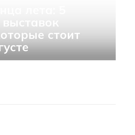
нца лета: 5
 выставок
которые стоит
густе