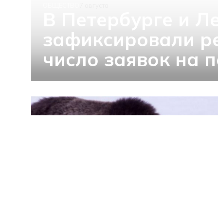
ОБЩЕСТВО
7 августа
В Петербурге и Л
зафиксировали р
число заявок на 