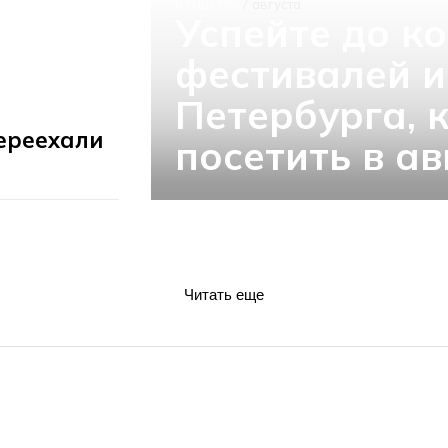
КУЛЬТУРА
7 августа
Успейте до ко
фестивалей и
Петербурга, 
ереехали
посетить в ав
Читать еще