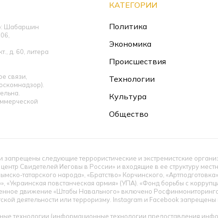
КАТЕГОРИИ
Политика
ор: Шабаршин
06,
Экономика
., д. 60, литера
Происшествия
е связи,
Технологии
оскомнадзор).
ельна.
Культура
оммерческой
Общество
 запрещены следующие террористические и экстремистские организац
 центр Свидетелей Иеговы в России» и входящие в ее структуру мес
ымско-татарского народа», «Братство» Корчинского, «Артподготовка
», «Украинская повстанческая армия» (УПА). «Фонд борьбы с корруп
енное движение «Штабы Навального» включено Росфинмониторингом
тской деятельности или терроризму. Instagram и Facebook запрещен
ые технологии (информационные технологии предоставления инфор