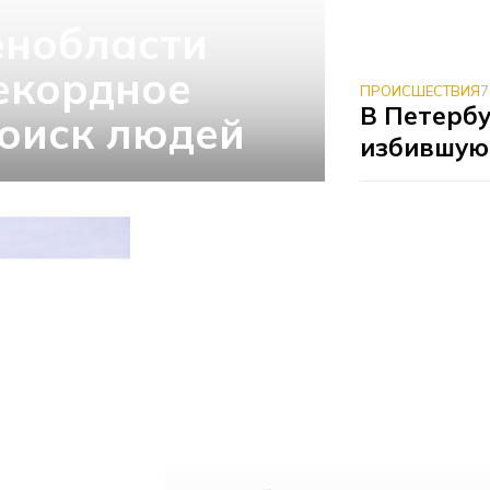
енобласти
екордное
ПРОИСШЕСТВИЯ
7
В Петерб
поиск людей
избившую