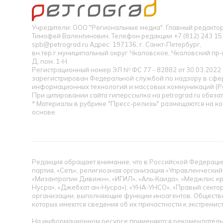
Учредители: ООО "Региональные медиа". Главный редакт
Тимофей Валентинович. Телефон редакции +7 (812) 243 15 
spb@petrograd.ru Адрес: 197136, г. Санкт-Петербург,
вн.тер.г.муниципальный округ Чкаловское, Чкаловский пр-кт
Д, пом. 1-Н
Регистрационный номер ЭЛ № ФС 77 - 82882 от 30.03.2022
зарегистрирован Федеральной службой по надзору в сфер
информационных технологий и массовых коммуникаций (Р
При цитировании сайта гиперссылка на petrograd.ru обязат
* Материалы в рубрике "Пресс-релизы" размещаются на к
основе.
Редакция обращает внимание, что в Российской Федерации
партия, «Сеть», религиозная организация «Управленческий
«Мизантропик Дивижн», «ИГИЛ», «Аль-Каида», «Меджлис кр
Нусра», «Джебхат ан-Нусра»), «УНА-УНСО», «Правый сектор
организации, выполняющие функции иноагентов. Обществ
которых имеются сведения об их причастности к экстремис
На информационном ресурсе применяются рекомендательн