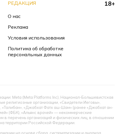
РЕДАКЦИЯ
18+
О нас
Реклама
Условия использования
Политика об обработке
персональных данных
ии: Meta (Meta Platforms Inc), Национал-Большевистская
тные религиозные организации, «Свидетели Иеговы»,
», «Талибан», «Джабхат Фатх аш-Шам» (ранее «Джабхат ан-
цией» (ФБК), «Альянс врачей» — некоммерческие
 в перечень организаций и физических лиц, в отношении
ы на территории Российской Федерации.
мации на основе сбора, систематизации и анализа