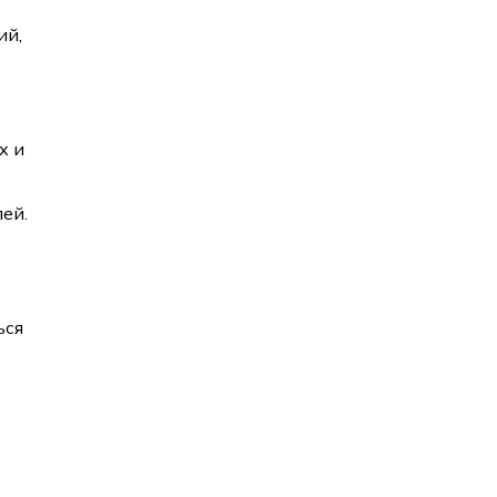
ий,
х и
ей.
и
ься