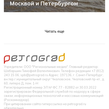
Москвой и Петербургом
Читать еще
Учредители: ООО "Региональные медиа". Главный редактор:
Шабаршин Тимофей Валентинович. Телефон редакции +7 (812)
243 15 06, spb@petrograd.ru Адрес: 197136, г. Санкт-Петербург,
вн.тер.г.муниципальный округ Чкаловское, Чкаловский пр-кт., д.
60, литера Д, пом. 1-Н
Регистрационный номер ЭЛ № ФС 77 - 82882 от 30.03.2022
зарегистрирован Федеральной службой по надзору в сфере
связи, информационных технологий и массовых коммуникаций
(Роскомнадзор).
При цитировании сайта гиперссылка на petrograd.ru
обязательна.