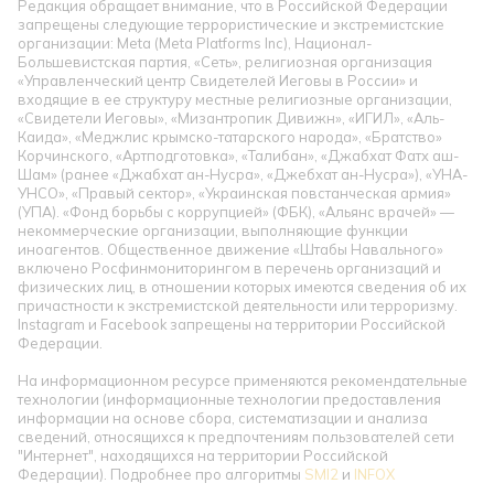
Редакция обращает внимание, что в Российской Федерации
запрещены следующие террористические и экстремистские
организации: Meta (Meta Platforms Inc), Национал-
Большевистская партия, «Сеть», религиозная организация
«Управленческий центр Свидетелей Иеговы в России» и
входящие в ее структуру местные религиозные организации,
«Свидетели Иеговы», «Мизантропик Дивижн», «ИГИЛ», «Аль-
Каида», «Меджлис крымско-татарского народа», «Братство»
Корчинского, «Артподготовка», «Талибан», «Джабхат Фатх аш-
Шам» (ранее «Джабхат ан-Нусра», «Джебхат ан-Нусра»), «УНА-
УНСО», «Правый сектор», «Украинская повстанческая армия»
(УПА). «Фонд борьбы с коррупцией» (ФБК), «Альянс врачей» —
некоммерческие организации, выполняющие функции
иноагентов. Общественное движение «Штабы Навального»
включено Росфинмониторингом в перечень организаций и
физических лиц, в отношении которых имеются сведения об их
причастности к экстремистской деятельности или терроризму.
Instagram и Facebook запрещены на территории Российской
Федерации.
На информационном ресурсе применяются рекомендательные
технологии (информационные технологии предоставления
информации на основе сбора, систематизации и анализа
сведений, относящихся к предпочтениям пользователей сети
"Интернет", находящихся на территории Российской
Федерации). Подробнее про алгоритмы
SMI2
и
INFOX