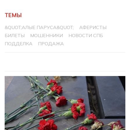
ТЕМЫ
&QUOT;АЛЫЕ ПАРУСА&QUOT;
АФЕРИСТЫ
БИЛЕТЫ
МОШЕННИКИ
НОВОСТИ СПБ
ПОДДЕЛКА
ПРОДАЖА