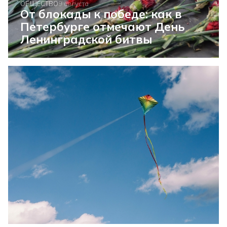
ОБЩЕСТВО
9 августа
От блокады к победе: как в
Петербурге отмечают День
Ленинградской битвы