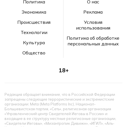
Политика
О нас
Экономика
Реклама
Происшествия
Условия
использования
Технологии
Политика об обработке
Культура
персональных данных
Общество
18+
Редакция обращает внимание, что в Российской Федерации
запрещены следующие террористические и экстремистские
организации: Meta (Meta Platforms Inc), Национал-
Большевистская партия, «Сеть», религиозная организация
«Управленческий центр Свидетелей Иеговы в России» и
входящие в ее структуру местные религиозные организации,
«Свидетели Иеговы», «Мизантропик Дивижн», «ИГИЛ», «Аль-