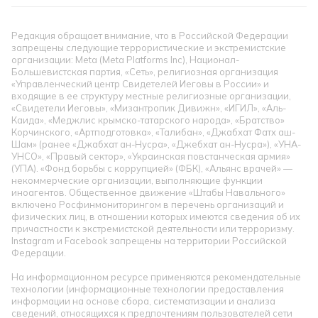
Редакция обращает внимание, что в Российской Федерации
запрещены следующие террористические и экстремистские
организации: Meta (Meta Platforms Inc), Национал-
Большевистская партия, «Сеть», религиозная организация
«Управленческий центр Свидетелей Иеговы в России» и
входящие в ее структуру местные религиозные организации,
«Свидетели Иеговы», «Мизантропик Дивижн», «ИГИЛ», «Аль-
Каида», «Меджлис крымско-татарского народа», «Братство»
Корчинского, «Артподготовка», «Талибан», «Джабхат Фатх аш-
Шам» (ранее «Джабхат ан-Нусра», «Джебхат ан-Нусра»), «УНА-
УНСО», «Правый сектор», «Украинская повстанческая армия»
(УПА). «Фонд борьбы с коррупцией» (ФБК), «Альянс врачей» —
некоммерческие организации, выполняющие функции
иноагентов. Общественное движение «Штабы Навального»
включено Росфинмониторингом в перечень организаций и
физических лиц, в отношении которых имеются сведения об их
причастности к экстремистской деятельности или терроризму.
Instagram и Facebook запрещены на территории Российской
Федерации.
На информационном ресурсе применяются рекомендательные
технологии (информационные технологии предоставления
информации на основе сбора, систематизации и анализа
сведений, относящихся к предпочтениям пользователей сети