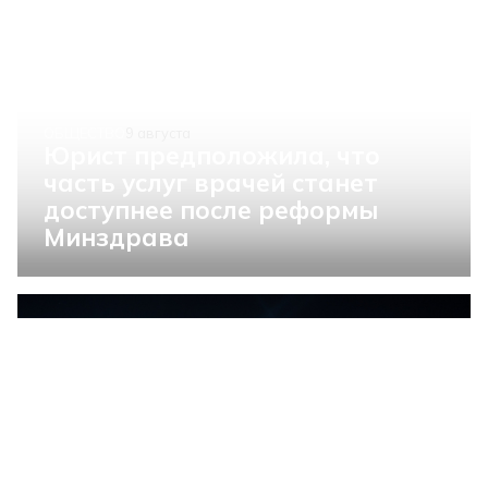
ОБЩЕСТВО
9 августа
Юрист предположила, что
часть услуг врачей станет
доступнее после реформы
Минздрава