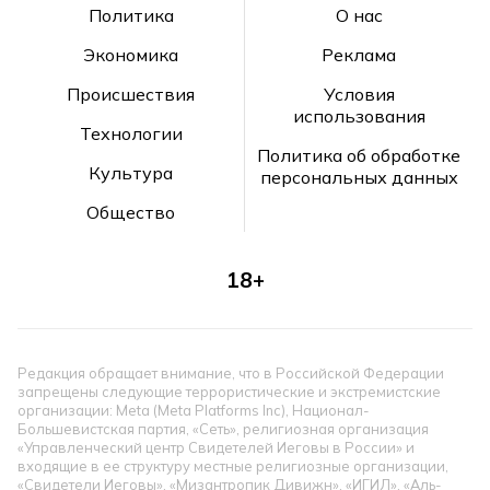
Политика
О нас
Экономика
Реклама
Происшествия
Условия
использования
Технологии
Политика об обработке
Культура
персональных данных
Общество
18+
Редакция обращает внимание, что в Российской Федерации
запрещены следующие террористические и экстремистские
организации: Meta (Meta Platforms Inc), Национал-
Большевистская партия, «Сеть», религиозная организация
«Управленческий центр Свидетелей Иеговы в России» и
входящие в ее структуру местные религиозные организации,
«Свидетели Иеговы», «Мизантропик Дивижн», «ИГИЛ», «Аль-