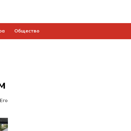
ра
Общество
м
Его