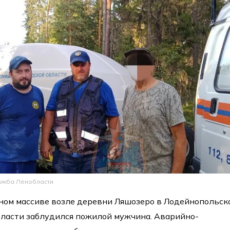
лужба Ленобласти
сном массиве возле деревни Ляшозеро в Лодейнопольск
бласти заблудился пожилой мужчина. Аварийно-