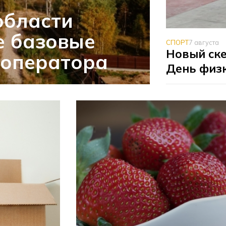
области
е базовые
СПОРТ
7 августа
Новый ске
 оператора
День физ