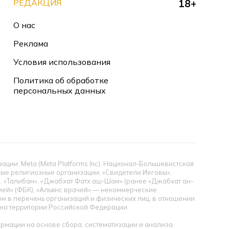
РЕДАКЦИЯ
18+
О нас
Реклама
Условия использования
Политика об обработке
персональных данных
ии: Meta (Meta Platforms Inc), Национал-Большевистская
тные религиозные организации, «Свидетели Иеговы»,
», «Талибан», «Джабхат Фатх аш-Шам» (ранее «Джабхат ан-
цией» (ФБК), «Альянс врачей» — некоммерческие
 в перечень организаций и физических лиц, в отношении
ы на территории Российской Федерации.
мации на основе сбора, систематизации и анализа