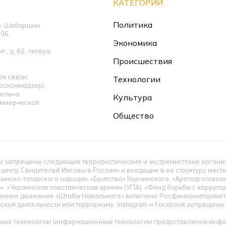
КАТЕГОРИИ
Политика
ор: Шабаршин
06,
Экономика
., д. 60, литера
Происшествия
е связи,
Технологии
оскомнадзор).
ельна.
Культура
оммерческой
Общество
 запрещены следующие террористические и экстремистские организац
 центр Свидетелей Иеговы в России» и входящие в ее структуру мес
ымско-татарского народа», «Братство» Корчинского, «Артподготовка
», «Украинская повстанческая армия» (УПА). «Фонд борьбы с корруп
енное движение «Штабы Навального» включено Росфинмониторингом
тской деятельности или терроризму. Instagram и Facebook запрещен
ые технологии (информационные технологии предоставления инфор