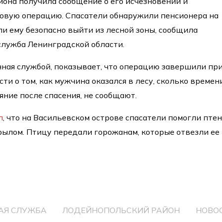
иона получила сообщение о его исчезновении и
ковую операцию. Спасатели обнаружили пенсионера на
ли ему безопасно выйти из лесной зоны, сообщила
служба Ленинградской области.
ная службой, показывает, что операцию завершили пр
ти о том, как мужчина оказался в лесу, сколько времен
ояние после спасения, не сообщают.
л
, что на Васильевском острове спасатели помогли пте
ылом. Птицу передали горожанам, которые отвезли ее 
АЯ СЛУЖБА
ЛОДЕЙНОПОЛЬСКИЙ РАЙОН
НОВО