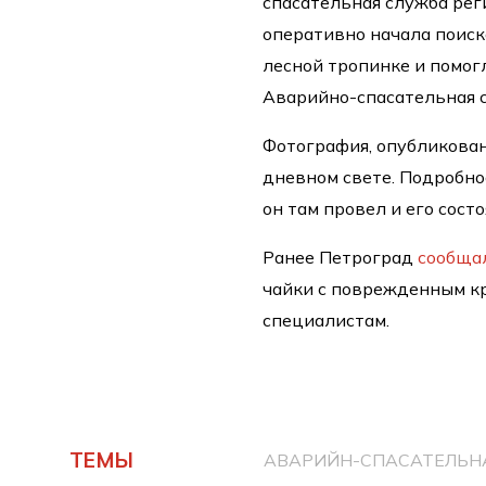
спасательная служба рег
оперативно начала поис
лесной тропинке и помог
Аварийно-спасательная 
Фотография, опубликован
дневном свете. Подробнос
он там провел и его сост
Ранее Петроград
сообща
чайки с поврежденным кр
специалистам.
ТЕМЫ
АВАРИЙН-СПАСАТЕЛЬН