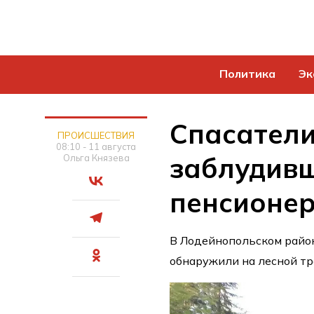
Политика
Эк
Спасател
ПРОИСШЕСТВИЯ
08:10 - 11 августа
заблудивш
Ольга Князева
пенсионе
В Лодейнопольском райо
обнаружили на лесной тр