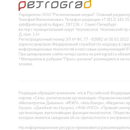
Учредители: ООО "Региональные медиа". Главный редакт
Тимофей Валентинович. Телефон редакции +7 (812) 243 15 
spb@petrograd.ru Адрес: 197136, г. Санкт-Петербург,
вн.тер.г.муниципальный округ Чкаловское, Чкаловский пр-кт
Д, пом. 1-Н
Регистрационный номер ЭЛ № ФС 77 - 82882 от 30.03.2022
зарегистрирован Федеральной службой по надзору в сфер
информационных технологий и массовых коммуникаций (Р
При цитировании сайта гиперссылка на petrograd.ru обязат
* Материалы в рубрике "Пресс-релизы" размещаются на к
основе.
Редакция обращает внимание, что в Российской Федерации
партия, «Сеть», религиозная организация «Управленческий
«Мизантропик Дивижн», «ИГИЛ», «Аль-Каида», «Меджлис кр
Нусра», «Джебхат ан-Нусра»), «УНА-УНСО», «Правый сектор
организации, выполняющие функции иноагентов. Обществ
которых имеются сведения об их причастности к экстремис
На информационном ресурсе применяются рекомендательн