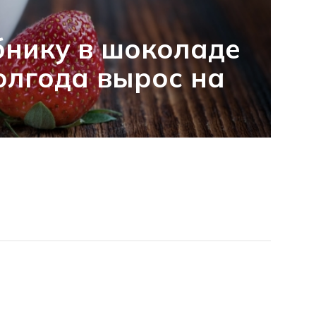
бнику в шоколаде
полгода вырос на