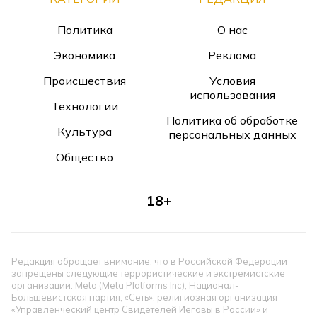
Политика
О нас
Экономика
Реклама
Происшествия
Условия
использования
Технологии
Политика об обработке
Культура
персональных данных
Общество
18+
Редакция обращает внимание, что в Российской Федерации
запрещены следующие террористические и экстремистские
организации: Meta (Meta Platforms Inc), Национал-
Большевистская партия, «Сеть», религиозная организация
«Управленческий центр Свидетелей Иеговы в России» и