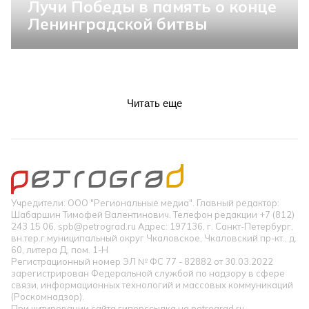
Лучи Победы в память о конце
Ленинградской битвы
Читать еще
Учредители: ООО "Региональные медиа". Главный редактор:
Шабаршин Тимофей Валентинович. Телефон редакции +7 (812)
243 15 06, spb@petrograd.ru Адрес: 197136, г. Санкт-Петербург,
вн.тер.г.муниципальный округ Чкаловское, Чкаловский пр-кт., д.
60, литера Д, пом. 1-Н
Регистрационный номер ЭЛ № ФС 77 - 82882 от 30.03.2022
зарегистрирован Федеральной службой по надзору в сфере
связи, информационных технологий и массовых коммуникаций
(Роскомнадзор).
При цитировании сайта гиперссылка на petrograd.ru