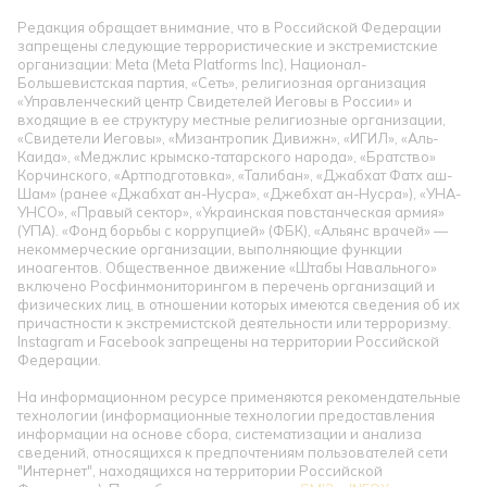
Редакция обращает внимание, что в Российской Федерации
запрещены следующие террористические и экстремистские
организации: Meta (Meta Platforms Inc), Национал-
Большевистская партия, «Сеть», религиозная организация
«Управленческий центр Свидетелей Иеговы в России» и
входящие в ее структуру местные религиозные организации,
«Свидетели Иеговы», «Мизантропик Дивижн», «ИГИЛ», «Аль-
Каида», «Меджлис крымско-татарского народа», «Братство»
Корчинского, «Артподготовка», «Талибан», «Джабхат Фатх аш-
Шам» (ранее «Джабхат ан-Нусра», «Джебхат ан-Нусра»), «УНА-
УНСО», «Правый сектор», «Украинская повстанческая армия»
(УПА). «Фонд борьбы с коррупцией» (ФБК), «Альянс врачей» —
некоммерческие организации, выполняющие функции
иноагентов. Общественное движение «Штабы Навального»
включено Росфинмониторингом в перечень организаций и
физических лиц, в отношении которых имеются сведения об их
причастности к экстремистской деятельности или терроризму.
Instagram и Facebook запрещены на территории Российской
Федерации.
На информационном ресурсе применяются рекомендательные
технологии (информационные технологии предоставления
информации на основе сбора, систематизации и анализа
сведений, относящихся к предпочтениям пользователей сети
"Интернет", находящихся на территории Российской