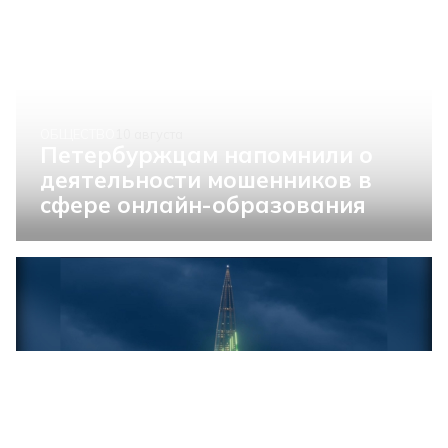
ОБЩЕСТВО
10 августа
Петербуржцам напомнили о
деятельности мошенников в
сфере онлайн-образования