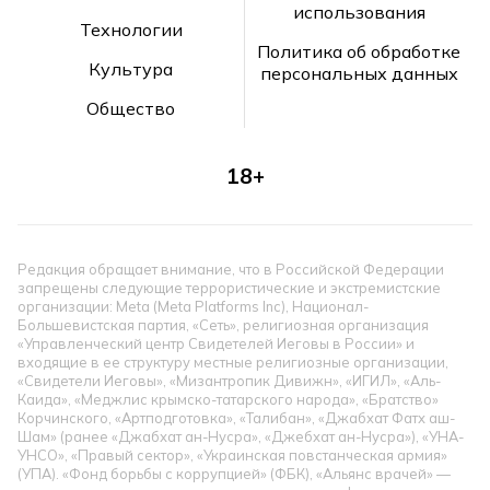
использования
Технологии
Политика об обработке
Культура
персональных данных
Общество
18+
Редакция обращает внимание, что в Российской Федерации
запрещены следующие террористические и экстремистские
организации: Meta (Meta Platforms Inc), Национал-
Большевистская партия, «Сеть», религиозная организация
«Управленческий центр Свидетелей Иеговы в России» и
входящие в ее структуру местные религиозные организации,
«Свидетели Иеговы», «Мизантропик Дивижн», «ИГИЛ», «Аль-
Каида», «Меджлис крымско-татарского народа», «Братство»
Корчинского, «Артподготовка», «Талибан», «Джабхат Фатх аш-
Шам» (ранее «Джабхат ан-Нусра», «Джебхат ан-Нусра»), «УНА-
УНСО», «Правый сектор», «Украинская повстанческая армия»
(УПА). «Фонд борьбы с коррупцией» (ФБК), «Альянс врачей» —