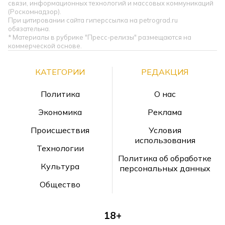
связи, информационных технологий и массовых коммуникаций
(Роскомнадзор).
При цитировании сайта гиперссылка на petrograd.ru
обязательна.
* Материалы в рубрике "Пресс-релизы" размещаются на
коммерческой основе.
КАТЕГОРИИ
РЕДАКЦИЯ
Политика
О нас
Экономика
Реклама
Происшествия
Условия
использования
Технологии
Политика об обработке
Культура
персональных данных
Общество
18+