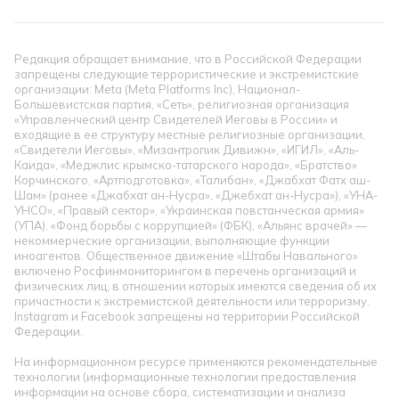
Редакция обращает внимание, что в Российской Федерации
запрещены следующие террористические и экстремистские
организации: Meta (Meta Platforms Inc), Национал-
Большевистская партия, «Сеть», религиозная организация
«Управленческий центр Свидетелей Иеговы в России» и
входящие в ее структуру местные религиозные организации,
«Свидетели Иеговы», «Мизантропик Дивижн», «ИГИЛ», «Аль-
Каида», «Меджлис крымско-татарского народа», «Братство»
Корчинского, «Артподготовка», «Талибан», «Джабхат Фатх аш-
Шам» (ранее «Джабхат ан-Нусра», «Джебхат ан-Нусра»), «УНА-
УНСО», «Правый сектор», «Украинская повстанческая армия»
(УПА). «Фонд борьбы с коррупцией» (ФБК), «Альянс врачей» —
некоммерческие организации, выполняющие функции
иноагентов. Общественное движение «Штабы Навального»
включено Росфинмониторингом в перечень организаций и
физических лиц, в отношении которых имеются сведения об их
причастности к экстремистской деятельности или терроризму.
Instagram и Facebook запрещены на территории Российской
Федерации.
На информационном ресурсе применяются рекомендательные
технологии (информационные технологии предоставления
информации на основе сбора, систематизации и анализа