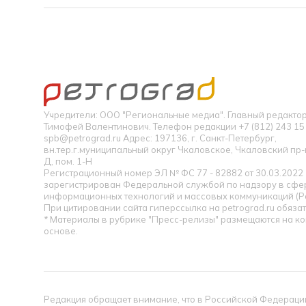
Учредители: ООО "Региональные медиа". Главный редакт
Тимофей Валентинович. Телефон редакции +7 (812) 243 15 
spb@petrograd.ru Адрес: 197136, г. Санкт-Петербург,
вн.тер.г.муниципальный округ Чкаловское, Чкаловский пр-кт
Д, пом. 1-Н
Регистрационный номер ЭЛ № ФС 77 - 82882 от 30.03.2022
зарегистрирован Федеральной службой по надзору в сфер
информационных технологий и массовых коммуникаций (Р
При цитировании сайта гиперссылка на petrograd.ru обязат
* Материалы в рубрике "Пресс-релизы" размещаются на к
основе.
Редакция обращает внимание, что в Российской Федерации