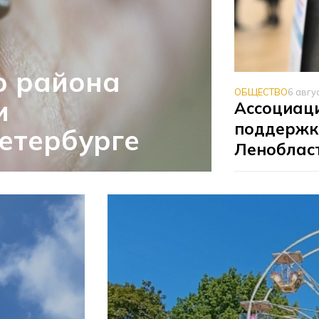
о района
ОБЩЕСТВО
6 авгу
и
Ассоциаци
поддержк
етербурге
Леноблас