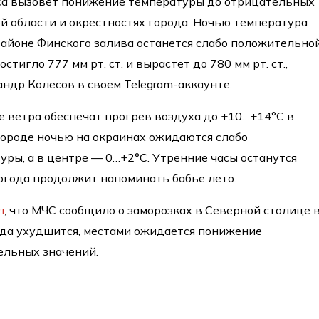
са вызовет понижение температуры до отрицательных
й области и окрестностях города. Ночью температура
 районе Финского залива останется слабо положительной
тигло 777 мм рт. ст. и вырастет до 780 мм рт. ст.,
ндр Колесов в своем Telegram-аккаунте.
е ветра обеспечат прогрев воздуха до +10…+14°C в
 городе ночью на окраинах ожидаются слабо
ры, а в центре — 0…+2°C. Утренние часы останутся
огода продолжит напоминать бабье лето.
л
, что МЧС сообщило о заморозках в Северной столице 
года ухудшится, местами ожидается понижение
ельных значений.