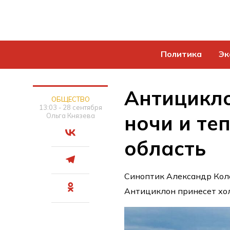
Политика
Эк
Антицикло
ОБЩЕСТВО
13:03 - 28 сентября
ночи и те
Ольга Князева
область
Синоптик Александр Коле
Антициклон принесет хол