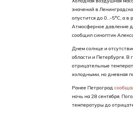
Холодная воздушная мас
значений в Ленинградско
опустится до 0…-5°C, а в
Атмосферное давление дос
сообщил синоптик Алекса
Днем солнце и отсутстви
области и Петербурге. В
отрицательные температу
холодными, но дневная п
Ранее Петроград
сообща
ночь на 28 сентября. По
температуры до отрицат