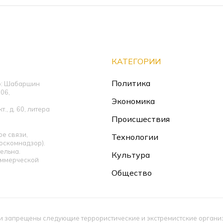
КАТЕГОРИИ
Политика
ор: Шабаршин
06,
Экономика
., д. 60, литера
Происшествия
е связи,
Технологии
оскомнадзор).
ельна.
Культура
оммерческой
Общество
 запрещены следующие террористические и экстремистские организац