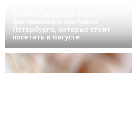
КУЛЬТУРА
7 августа
Успейте до конца лета: 5
фестивалей и выставок
Петербурга, которые стоит
посетить в августе